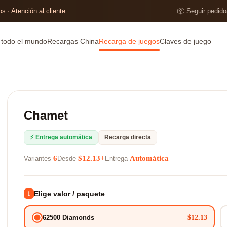
s · Atención al cliente
📦 Seguir pedido
e todo el mundo
Recargas China
Recarga de juegos
Claves de juego
Chamet
⚡ Entrega automática
Recarga directa
6
$12.13+
Automática
Variantes
Desde
Entrega
Elige valor / paquete
1
$12.13
62500 Diamonds