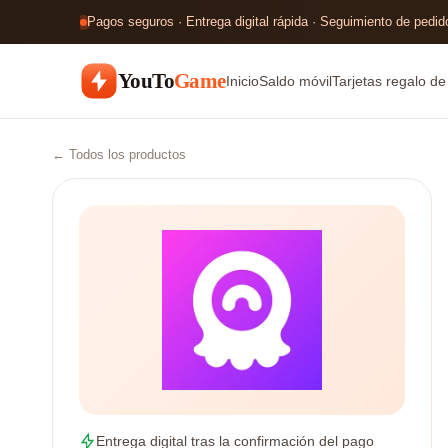
Pagos seguros · Entrega digital rápida · Seguimiento de pedido
YouTo
Game
Inicio
Saldo móvil
Tarjetas regalo d
← Todos los productos
Entrega digital tras la confirmación del pago