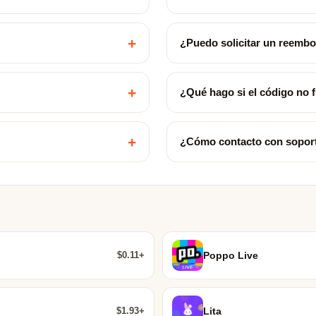
+
¿Puedo solicitar un reemb
+
¿Qué hago si el código no 
+
¿Cómo contacto con sopor
$0.11+
Poppo Live
$1.93+
Lita