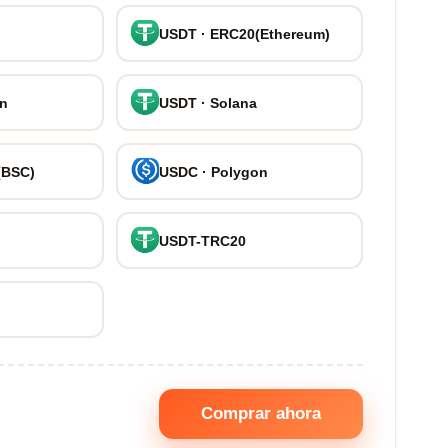
USDT · ERC20(Ethereum)
on
USDT · Solana
(BSC)
USDC · Polygon
USDT-TRC20
Comprar ahora