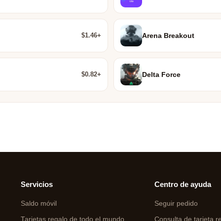
$1.46+
Arena Breakout
$0.82+
Delta Force
Servicios
Centro de ayuda
Saldo móvil
Seguir pedido
Tarjetas regalo de todo el mundo
Consulta de tarjeta r