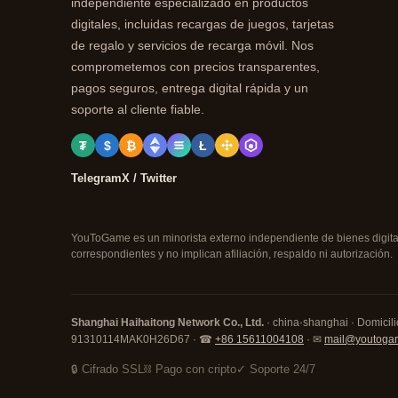
independiente especializado en productos
digitales, incluidas recargas de juegos, tarjetas
de regalo y servicios de recarga móvil. Nos
comprometemos con precios transparentes,
pagos seguros, entrega digital rápida y un
soporte al cliente fiable.
₮
$
₿
Ł
Telegram
X / Twitter
YouToGame es un minorista externo independiente de bienes digitale
correspondientes y no implican afiliación, respaldo ni autorización.
Shanghai Haihaitong Network Co., Ltd.
· china·shanghai · Domicilio
91310114MAK0H26D67 · ☎
+86 15611004108
· ✉
mail@youtoga
🔒 Cifrado SSL
⛓ Pago con cripto
✓ Soporte 24/7