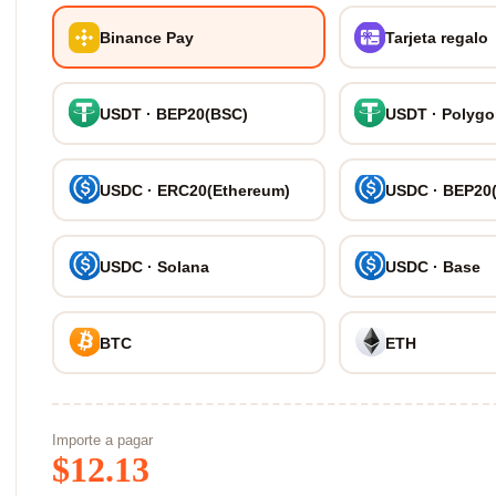
Binance Pay
Tarjeta regalo
USDT · BEP20(BSC)
USDT · Polyg
USDC · ERC20(Ethereum)
USDC · BEP20
USDC · Solana
USDC · Base
BTC
ETH
Importe a pagar
$
12.13