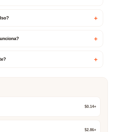
+
olso?
+
funciona?
+
te?
$0.14+
$2.86+