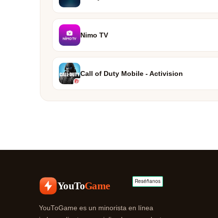
Nimo TV
Call of Duty Mobile - Activision
YouTo
Game
YouToGame es un minorista en línea