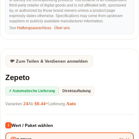
to identify the corresponding products. YouToGame is an independent
third-party retailer of digital goods and is not affiliated with, sponsored
by, or authorized by those brand owners unless a product page
expressly states otherwise. Specifications may come from upstream
suppliers or publicly available manufacturer information.
See
Haftungsausschluss
·
Über uns
💸 Zum Teilen & Verdienen anmelden
Zepeto
⚡ Automatische Lieferung
Direktaufladung
24
$0.44+
Auto
Varianten
Ab
Lieferung
Wert / Paket wählen
1