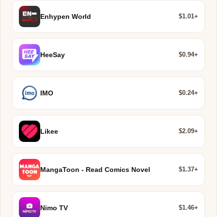
$1.01+
Enhypen World
$0.94+
HeeSay
$0.24+
IMO
$2.09+
Likee
$1.37+
MangaToon - Read Comics Novel
$1.46+
Nimo TV