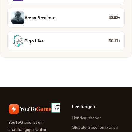
$0.82+
Arena Breakout
$0.11+
Bigo Live
Leistungen
YouTo
Game
Handyguthaben
YouToGame ist ein
Globale Geschenkkarten
unabhängiger Online-