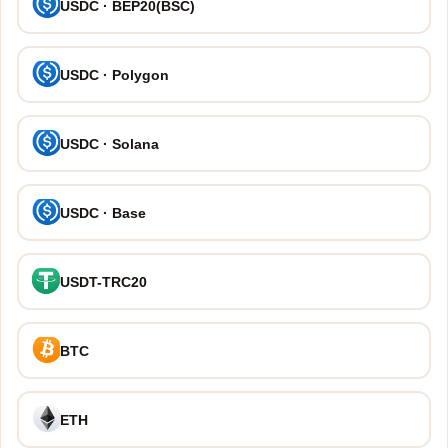
USDC · BEP20(BSC)
USDC · Polygon
USDC · Solana
USDC · Base
USDT-TRC20
BTC
ETH