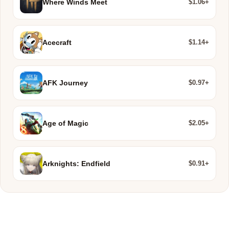
$1.06+
Where Winds Meet
$1.14+
Acecraft
$0.97+
AFK Journey
$2.05+
Age of Magic
$0.91+
Arknights: Endfield