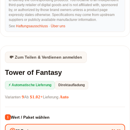
to identify the corresponding products. YouToGame is an independent
third-party retailer of digital goods and is not affiliated with, sponsored
by, or authorized by those brand owners unless a product page
expressly states otherwise. Specifications may come from upstream
suppliers or publicly available manufacturer information.
See
Haftungsausschluss
·
Über uns
💸 Zum Teilen & Verdienen anmelden
Tower of Fantasy
⚡ Automatische Lieferung
Direktaufladung
9
$1.02+
Auto
Varianten
Ab
Lieferung
Wert / Paket wählen
1