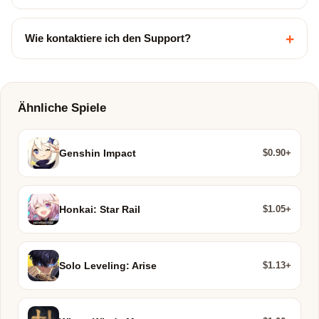
+
Wie kontaktiere ich den Support?
Ähnliche Spiele
$0.90+
Genshin Impact
$1.05+
Honkai: Star Rail
$1.13+
Solo Leveling: Arise