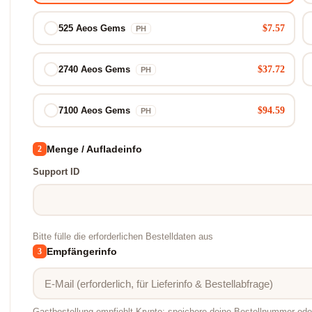
$7.57
525 Aeos Gems
PH
$37.72
2740 Aeos Gems
PH
$94.59
7100 Aeos Gems
PH
Menge / Aufladeinfo
2
Support ID
Bitte fülle die erforderlichen Bestelldaten aus
Empfängerinfo
3