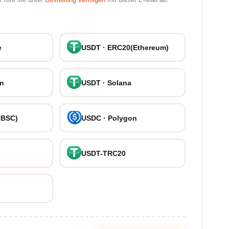
 rufe sie unter
Bestellung verfolgen
mit dieser E-Mail ab.
e
USDT · ERC20(Ethereum)
on
USDT · Solana
(BSC)
USDC · Polygon
USDT-TRC20