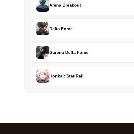
Arena Breakout
Delta Force
Garena Delta Force
Honkai: Star Rail