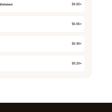
$0.82+
tivision
$0.06+
$0.90+
$0.20+