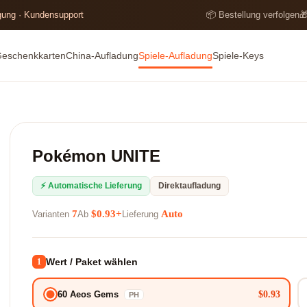
lgung · Kundensupport
📦 Bestellung verfolgen

Geschenkkarten
China-Aufladung
Spiele-Aufladung
Spiele-Keys
Pokémon UNITE
⚡ Automatische Lieferung
Direktaufladung
7
$0.93+
Auto
Varianten
Ab
Lieferung
Wert / Paket wählen
1
$0.93
60 Aeos Gems
PH