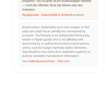
eingeben. YouToGame ist ein unabhängiger Händler
— nicht der offizielle Shop der Marke oder des
Anbieters.
Kaufgarantie
·
Authentizität & Herkunft
ansehen
Brand names, trademarks and cover images on this
page are used only to identify the corresponding
products. YouToGame is an independent third-party
retailer of digital goods and is not affiliated with,
sponsored by, or authorized by those brand owners
unless a product page expressly states otherwise.
Specifications may come from upstream suppliers or
publicly available manufacturer information.
See
Haftungsausschluss
·
Über uns