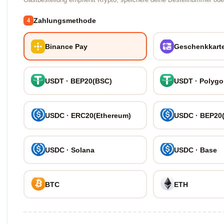
Gastbestellung empfiehlt Krypto; speichere deine Bestellnummer oder
Zahlungsmethode
4
Binance Pay
Geschenkkart
USDT · BEP20(BSC)
USDT · Polyg
USDC · ERC20(Ethereum)
USDC · BEP20
USDC · Solana
USDC · Base
BTC
ETH