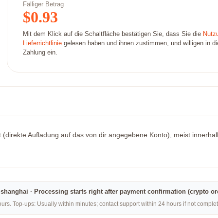
Fälliger Betrag
$
0.93
Mit dem Klick auf die Schaltfläche bestätigen Sie, dass Sie die
Nutz
Lieferrichtlinie
gelesen haben und ihnen zustimmen, und willigen in die 
Zahlung ein.
rt (direkte Aufladung auf das von dir angegebene Konto), meist innerhal
na·shanghai · Processing starts right after payment confirmation (crypto o
rs. Top-ups: Usually within minutes; contact support within 24 hours if not compl