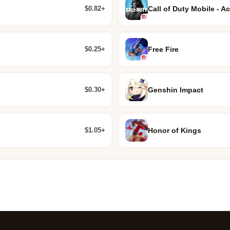
$0.82+
Call of Duty Mobile - Ac
$0.25+
Free Fire
$0.30+
Genshin Impact
$1.05+
Honor of Kings