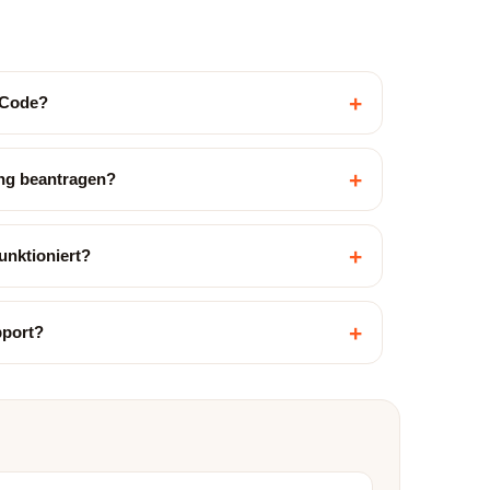
+
n Code?
+
ung beantragen?
+
unktioniert?
+
pport?