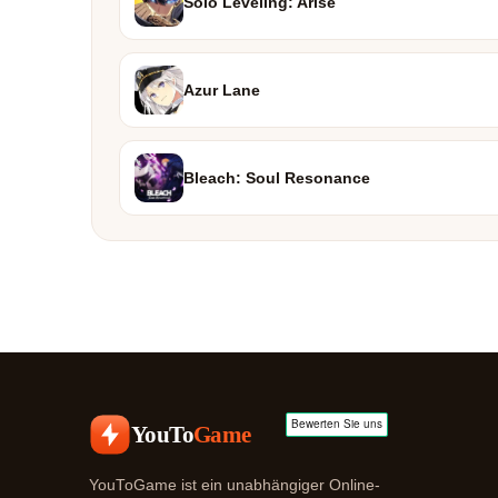
Solo Leveling: Arise
Azur Lane
Bleach: Soul Resonance
YouTo
Game
YouToGame ist ein unabhängiger Online-