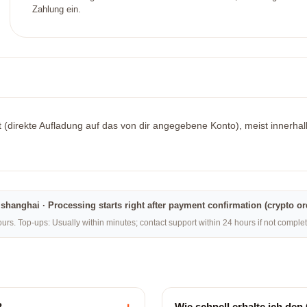
Zahlung ein.
rt (direkte Aufladung auf das von dir angegebene Konto), meist innerhal
na·shanghai · Processing starts right after payment confirmation (crypto o
rs. Top-ups: Usually within minutes; contact support within 24 hours if not compl
?
Wie schnell erhalte ich de