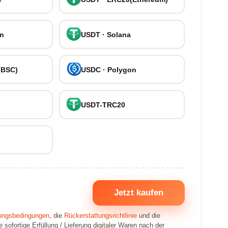
on
USDT · Solana
(BSC)
USDC · Polygon
USDT-TRC20
Jetzt kaufen
ungsbedingungen
, die
Rückerstattungsrichtlinie
und die
sofortige Erfüllung / Lieferung digitaler Waren nach der