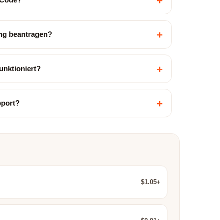
+
+
ung beantragen?
+
unktioniert?
+
pport?
$1.05+