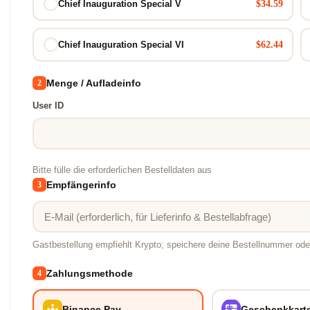
$34.59
Chief Inauguration Special V
$62.44
Chief Inauguration Special VI
Menge / Aufladeinfo
2
User ID
Bitte fülle die erforderlichen Bestelldaten aus
Empfängerinfo
3
Gastbestellung empfiehlt Krypto; speichere deine Bestellnummer oder
Zahlungsmethode
4
Binance Pay
Geschenkkart