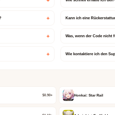
+
+
?
Kann ich eine Rückerstatt
+
Was, wenn der Code nicht f
+
Wie kontaktiere ich den Su
$0.90+
Honkai: Star Rail