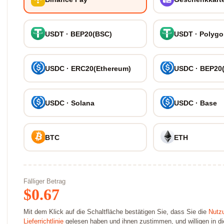
USDT · BEP20(BSC)
USDT · Polyg
USDC · ERC20(Ethereum)
USDC · BEP20
USDC · Solana
USDC · Base
BTC
ETH
Fälliger Betrag
$
0.67
Mit dem Klick auf die Schaltfläche bestätigen Sie, dass Sie die
Nutz
Lieferrichtlinie
gelesen haben und ihnen zustimmen, und willigen in die 