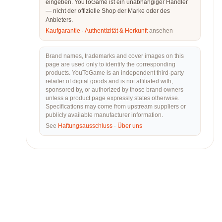
eingeben. YouToGame ist ein unabhängiger Händler
— nicht der offizielle Shop der Marke oder des
Anbieters.
Kaufgarantie
·
Authentizität & Herkunft
ansehen
Brand names, trademarks and cover images on this
page are used only to identify the corresponding
products. YouToGame is an independent third-party
retailer of digital goods and is not affiliated with,
sponsored by, or authorized by those brand owners
unless a product page expressly states otherwise.
Specifications may come from upstream suppliers or
publicly available manufacturer information.
See
Haftungsausschluss
·
Über uns