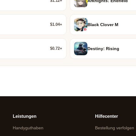
$1.12+
Arknights: Endfield
$1.04+
Black Clover M
$0.72+
Destiny: Rising
Leistungen
Hilfecenter
Handyguthaben
Bestellung verfolgen