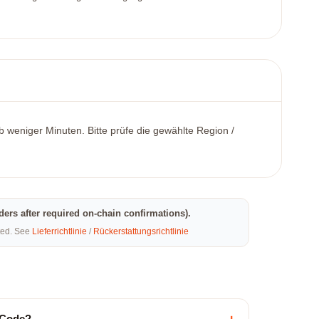
b weniger Minuten. Bitte prüfe die gewählte Region /
rders after required on-chain confirmations).
eted. See
Lieferrichtlinie
/
Rückerstattungsrichtlinie
n Code?