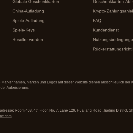
Globale Geschenkkarten
Geschenkkarten-Abf
China-Aufladung
Krypto-Zahlungsanle
Spiele-Aufladung
FAQ
Spiele-Keys
Kundendienst
Reseller werden
Nutzungsbedingung
Rückerstattungsrichtl
Alle Markennamen, Marken und Logos auf dieser Website dienen ausschließlich der
oder Autorisierung.
dresse: Room 408, 4th Floor, No. 7, Lane 129, Huajiang Road, Jiading District, Sh
me.com