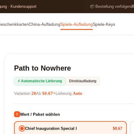
lgung · Kundensupport
📦 Bestellung verfolgen

Geschenkkarten
China-Aufladung
Spiele-Aufladung
Spiele-Keys
Path to Nowhere
⚡ Automatische Lieferung
Direktaufladung
20
$0.67+
Auto
Varianten
Ab
Lieferung
Wert / Paket wählen
1
$0.67
Chief Inauguration Special I