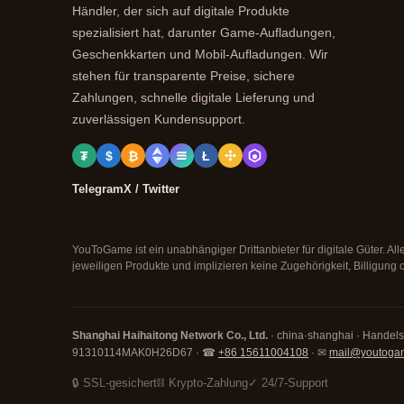
Händler, der sich auf digitale Produkte
spezialisiert hat, darunter Game-Aufladungen,
Geschenkkarten und Mobil-Aufladungen. Wir
stehen für transparente Preise, sichere
Zahlungen, schnelle digitale Lieferung und
zuverlässigen Kundensupport.
₮
$
₿
Ł
Telegram
X / Twitter
YouToGame ist ein unabhängiger Drittanbieter für digitale Güter. 
jeweiligen Produkte und implizieren keine Zugehörigkeit, Billigung 
Shanghai Haihaitong Network Co., Ltd.
· china·shanghai · Handelsa
91310114MAK0H26D67 · ☎
+86 15611004108
· ✉
mail@youtoga
🔒 SSL-gesichert
⛓ Krypto-Zahlung
✓ 24/7-Support