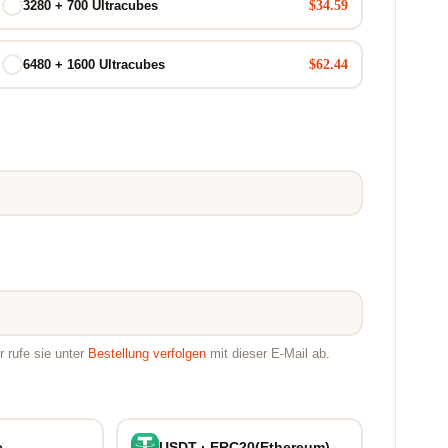
$34.59
3280 + 700 Ultracubes
$62.44
6480 + 1600 Ultracubes
 rufe sie unter
Bestellung verfolgen
mit dieser E-Mail ab.
e
USDT · ERC20(Ethereum)