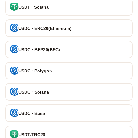
USDT · Solana
USDC · ERC20(Ethereum)
USDC · BEP20(BSC)
USDC · Polygon
USDC · Solana
USDC · Base
USDT-TRC20