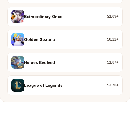
$1.09+
Extraordinary Ones
$0.22+
Golden Spatula
$1.07+
Heroes Evolved
$2.30+
League of Legends