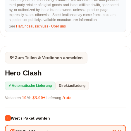
to identify the corresponding products. YouToGame is an independent
third-party retailer of digital goods and is not affiliated with, sponsored
by, or authorized by those brand owners unless a product page
expressly states otherwise. Specifications may come from upstream
suppliers or publicly available manufacturer information.
See
Haftungsausschluss
·
Über uns
💸 Zum Teilen & Verdienen anmelden
Hero Clash
⚡ Automatische Lieferung
Direktaufladung
10
$3.00+
Auto
Varianten
Ab
Lieferung
Wert / Paket wählen
1