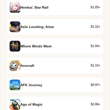
$1.05+
Honkai: Star Rail
$1.12+
Solo Leveling: Arise
$1.04+
Where Winds Meet
$1.15+
Acecraft
$0.97+
AFK Journey
$2.06+
Age of Magic