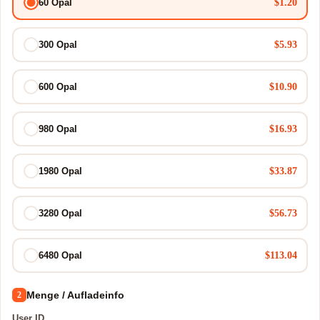
$1.20
60 Opal
$5.93
300 Opal
$10.90
600 Opal
$16.93
980 Opal
$33.87
1980 Opal
$56.73
3280 Opal
$113.04
6480 Opal
Menge / Aufladeinfo
2
User ID