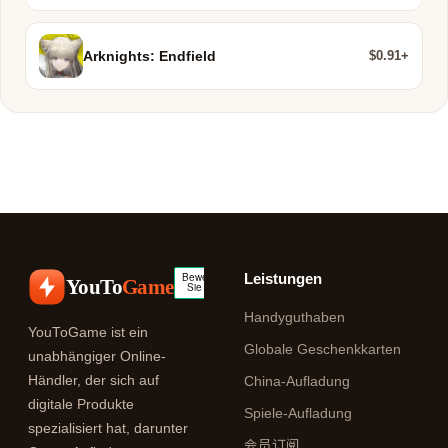
$0.91+
Arknights: Endfield
Leistungen
YouTo
Game
Handyguthaben
YouToGame ist ein
Globale Geschenkkarten
unabhängiger Online-
Händler, der sich auf
China-Aufladung
digitale Produkte
Spiele-Aufladung
spezialisiert hat, darunter
会员订阅