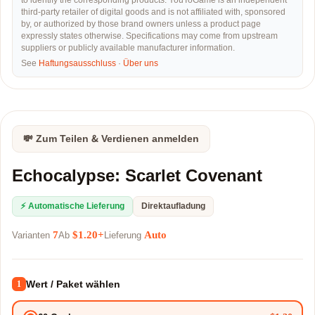
to identify the corresponding products. YouToGame is an independent
third-party retailer of digital goods and is not affiliated with, sponsored
by, or authorized by those brand owners unless a product page
expressly states otherwise. Specifications may come from upstream
suppliers or publicly available manufacturer information.
See
Haftungsausschluss
·
Über uns
💸 Zum Teilen & Verdienen anmelden
Echocalypse: Scarlet Covenant
⚡ Automatische Lieferung
Direktaufladung
7
$1.20+
Auto
Varianten
Ab
Lieferung
Wert / Paket wählen
1