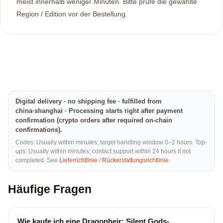
meist innerhalb weniger Minuten. Bitte prüfe die gewählte
Region / Edition vor der Bestellung.
Digital delivery · no shipping fee · fulfilled from
china·shanghai · Processing starts right after payment
confirmation (crypto orders after required on-chain
confirmations).
Codes: Usually within minutes; target handling window 0–2 hours. Top-
ups: Usually within minutes; contact support within 24 hours if not
completed. See
Lieferrichtlinie
/
Rückerstattungsrichtlinie
Häufige Fragen
Wie kaufe ich eine Dragonheir: Silent Gods-