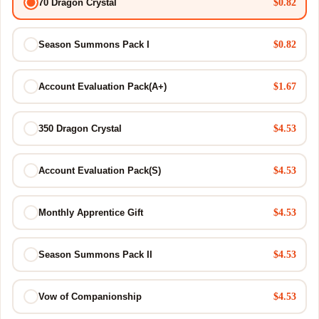
$0.82
70 Dragon Crystal
$0.82
Season Summons Pack I
$1.67
Account Evaluation Pack(A+)
$4.53
350 Dragon Crystal
$4.53
Account Evaluation Pack(S)
$4.53
Monthly Apprentice Gift
$4.53
Season Summons Pack II
$4.53
Vow of Companionship