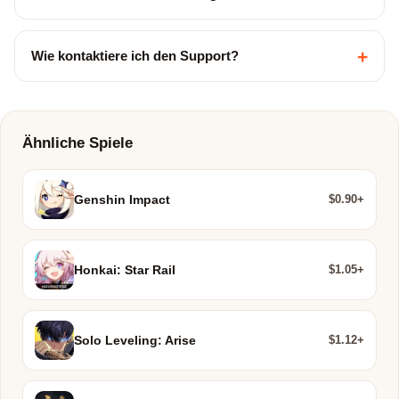
+
Wie kontaktiere ich den Support?
Ähnliche Spiele
$0.90+
Genshin Impact
$1.05+
Honkai: Star Rail
$1.12+
Solo Leveling: Arise