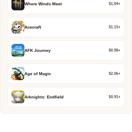
$1.04+
Where Winds Meet
$1.15+
Acecraft
$0.98+
AFK Journey
$2.06+
Age of Magic
$0.91+
Arknights: Endfield