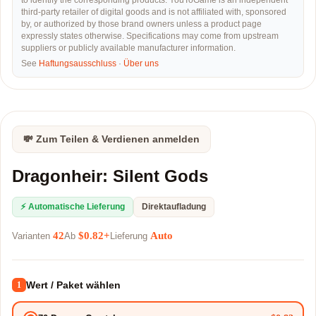
to identify the corresponding products. YouToGame is an independent
third-party retailer of digital goods and is not affiliated with, sponsored
by, or authorized by those brand owners unless a product page
expressly states otherwise. Specifications may come from upstream
suppliers or publicly available manufacturer information.
See
Haftungsausschluss
·
Über uns
💸 Zum Teilen & Verdienen anmelden
Dragonheir: Silent Gods
⚡ Automatische Lieferung
Direktaufladung
42
$0.82+
Auto
Varianten
Ab
Lieferung
Wert / Paket wählen
1