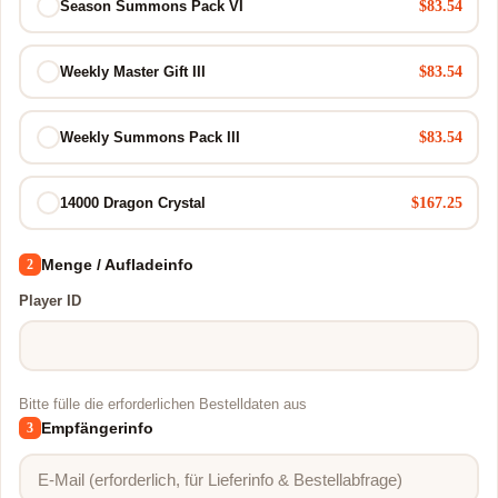
$83.54
Season Summons Pack VI
$83.54
Weekly Master Gift III
$83.54
Weekly Summons Pack III
$167.25
14000 Dragon Crystal
Menge / Aufladeinfo
2
Player ID
Bitte fülle die erforderlichen Bestelldaten aus
Empfängerinfo
3