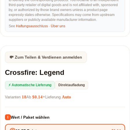
to identify the corresponding products. YouToGame is an independent
third-party retailer of digital goods and is not affiliated with, sponsored
by, or authorized by those brand owners unless a product page
expressly states otherwise. Specifications may come from upstream
suppliers or publicly available manufacturer information.
See
Haftungsausschluss
·
Über uns
💸 Zum Teilen & Verdienen anmelden
Crossfire: Legend
⚡ Automatische Lieferung
Direktaufladung
18
$0.14+
Auto
Varianten
Ab
Lieferung
Wert / Paket wählen
1