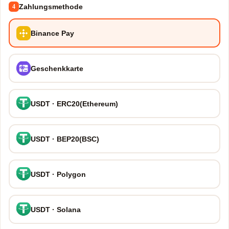
Zahlungsmethode
4
Binance Pay
Geschenkkarte
USDT · ERC20(Ethereum)
USDT · BEP20(BSC)
USDT · Polygon
USDT · Solana