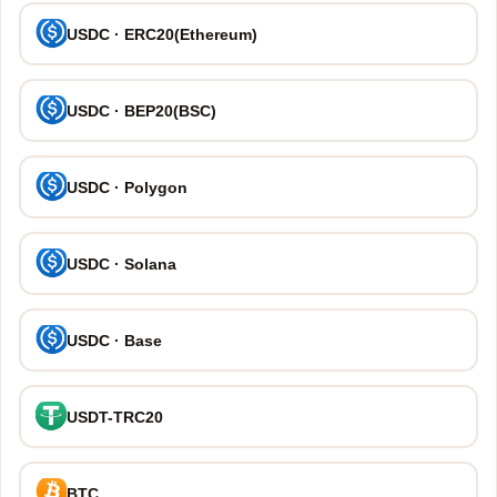
USDC · ERC20(Ethereum)
USDC · BEP20(BSC)
USDC · Polygon
USDC · Solana
USDC · Base
USDT-TRC20
BTC