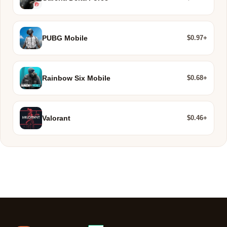
$0.97+
PUBG Mobile
$0.68+
Rainbow Six Mobile
$0.46+
Valorant