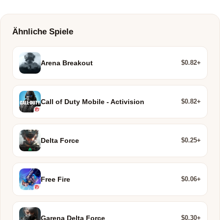
Ähnliche Spiele
$0.82+
Arena Breakout
$0.82+
Call of Duty Mobile - Activision
$0.25+
Delta Force
$0.06+
Free Fire
$0.30+
Garena Delta Force