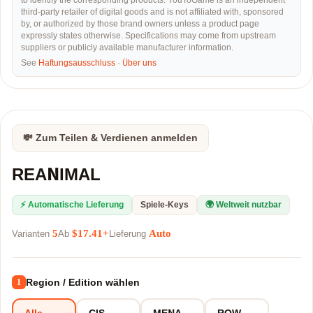
to identify the corresponding products. YouToGame is an independent
third-party retailer of digital goods and is not affiliated with, sponsored
by, or authorized by those brand owners unless a product page
expressly states otherwise. Specifications may come from upstream
suppliers or publicly available manufacturer information.
See
Haftungsausschluss
·
Über uns
💸 Zum Teilen & Verdienen anmelden
REANIMAL
⚡ Automatische Lieferung
Spiele-Keys
🌍 Weltweit nutzbar
5
$17.41+
Auto
Varianten
Ab
Lieferung
Region / Edition wählen
1
Alle
CIS
MENA
ROW