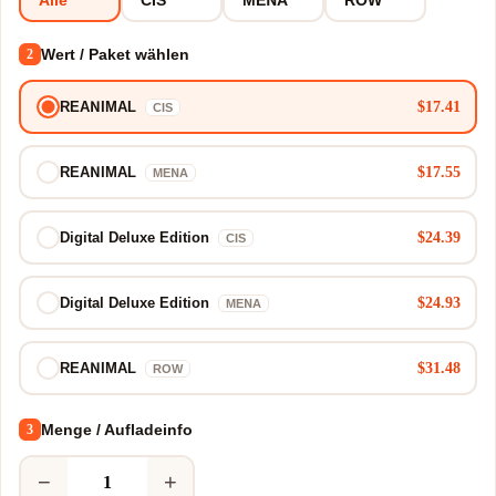
Wert / Paket wählen
2
$17.41
REANIMAL
CIS
$17.55
REANIMAL
MENA
$24.39
Digital Deluxe Edition
CIS
$24.93
Digital Deluxe Edition
MENA
$31.48
REANIMAL
ROW
Menge / Aufladeinfo
3
−
+