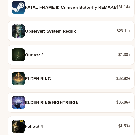
$31.14+
FATAL FRAME II: Crimson Butterfly REMAKE
$23.11+
Observer: System Redux
$4.38+
Outlast 2
$32.92+
ELDEN RING
$35.06+
ELDEN RING NIGHTREIGN
$1.53+
Fallout 4