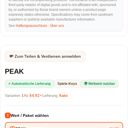
to identify the corresponding products. YouToGame is an independent
third-party retailer of digital goods and is not affiliated with, sponsored
by, or authorized by those brand owners unless a product page
expressly states otherwise. Specifications may come from upstream
suppliers or publicly available manufacturer information.
See
Haftungsausschluss
·
Über uns
💸 Zum Teilen & Verdienen anmelden
PEAK
⚡ Automatische Lieferung
Spiele-Keys
🌍 Weltweit nutzbar
1
$4.92+
Auto
Varianten
Ab
Lieferung
Wert / Paket wählen
1