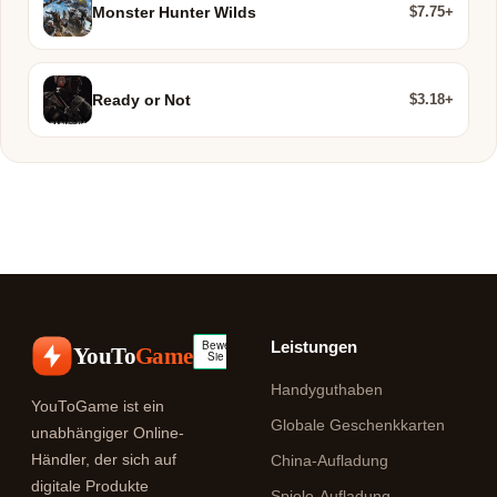
$7.75+
Monster Hunter Wilds
$3.18+
Ready or Not
Leistungen
YouTo
Game
Handyguthaben
YouToGame ist ein
Globale Geschenkkarten
unabhängiger Online-
Händler, der sich auf
China-Aufladung
digitale Produkte
Spiele-Aufladung