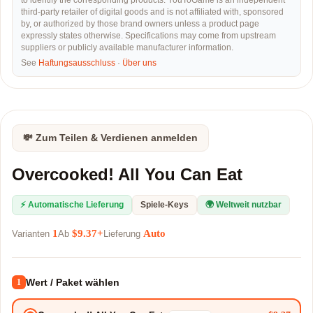
to identify the corresponding products. YouToGame is an independent
third-party retailer of digital goods and is not affiliated with, sponsored
by, or authorized by those brand owners unless a product page
expressly states otherwise. Specifications may come from upstream
suppliers or publicly available manufacturer information.
See
Haftungsausschluss
·
Über uns
💸 Zum Teilen & Verdienen anmelden
Overcooked! All You Can Eat
⚡ Automatische Lieferung
Spiele-Keys
🌍 Weltweit nutzbar
1
$9.37+
Auto
Varianten
Ab
Lieferung
Wert / Paket wählen
1