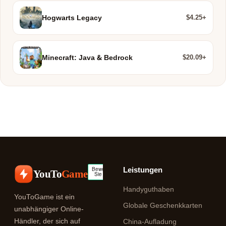
$4.25+
Hogwarts Legacy
$20.09+
Minecraft: Java & Bedrock
Leistungen
YouTo
Game
Handyguthaben
YouToGame ist ein
Globale Geschenkkarten
unabhängiger Online-
Händler, der sich auf
China-Aufladung