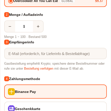
$9.37
Overcooked! All You Can Eat
GLOBAL
Menge / Aufladeinfo
2
−
+
Menge 1 ~ 100 · Bestand 500
Empfängerinfo
3
Gastbestellung empfiehlt Krypto; speichere deine Bestellnummer oder
rufe sie unter
Bestellung verfolgen
mit dieser E-Mail ab.
Zahlungsmethode
4
Binance Pay
Geschenkkarte