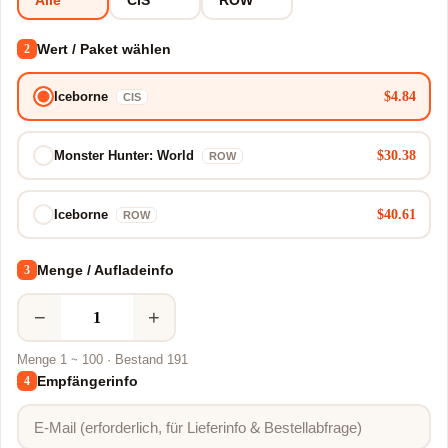
Wert / Paket wählen
2
$4.84
Iceborne
CIS
$30.38
Monster Hunter: World
ROW
$40.61
Iceborne
ROW
Menge / Aufladeinfo
3
−
+
Menge 1 ~ 100 · Bestand 191
Empfängerinfo
4