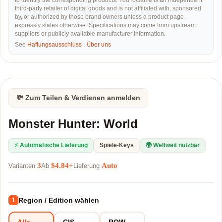
to identify the corresponding products. YouToGame is an independent
third-party retailer of digital goods and is not affiliated with, sponsored
by, or authorized by those brand owners unless a product page
expressly states otherwise. Specifications may come from upstream
suppliers or publicly available manufacturer information.
See
Haftungsausschluss
·
Über uns
💸 Zum Teilen & Verdienen anmelden
Monster Hunter: World
⚡ Automatische Lieferung
Spiele-Keys
🌍 Weltweit nutzbar
3
$4.84+
Auto
Varianten
Ab
Lieferung
Region / Edition wählen
1
Alle
CIS
ROW