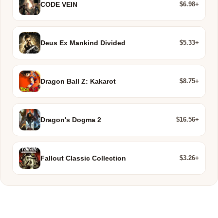
$6.98+
CODE VEIN
$5.33+
Deus Ex Mankind Divided
$8.75+
Dragon Ball Z: Kakarot
$16.56+
Dragon's Dogma 2
$3.26+
Fallout Classic Collection