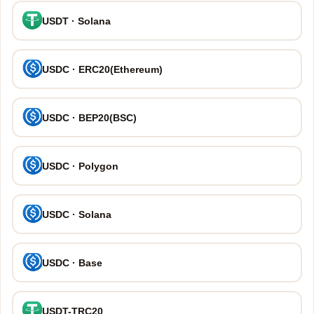
USDT · Solana
USDC · ERC20(Ethereum)
USDC · BEP20(BSC)
USDC · Polygon
USDC · Solana
USDC · Base
USDT-TRC20