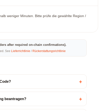
rhalb weniger Minuten. Bitte prüfe die gewählte Region /
rders after required on-chain confirmations).
eted. See
Lieferrichtlinie
/
Rückerstattungsrichtlinie
+
n Code?
+
ung beantragen?