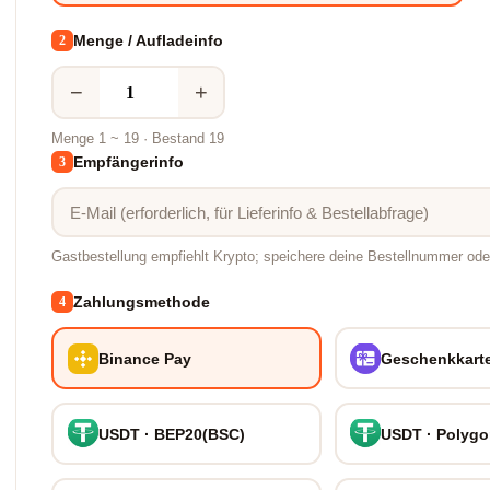
Menge / Aufladeinfo
2
−
+
Menge 1 ~ 19 · Bestand 19
Empfängerinfo
3
Gastbestellung empfiehlt Krypto; speichere deine Bestellnummer oder
Zahlungsmethode
4
Binance Pay
Geschenkkart
USDT · BEP20(BSC)
USDT · Polyg