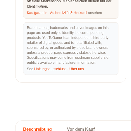
offizielle Markenshop. Markenzeichen dienen nur der
Identifikation.
Kaufgarantie
·
Authentizität & Herkunft
ansehen
Brand names, trademarks and cover images on this
page are used only to identify the corresponding
products. YouToGame is an independent third-party
retailer of digital goods and is not affiliated with,
sponsored by, or authorized by those brand owners
unless a product page expressly states otherwise.
Specifications may come from upstream suppliers or
publicly available manufacturer information.
See
Haftungsausschluss
·
Über uns
Beschreibung
Vor dem Kauf