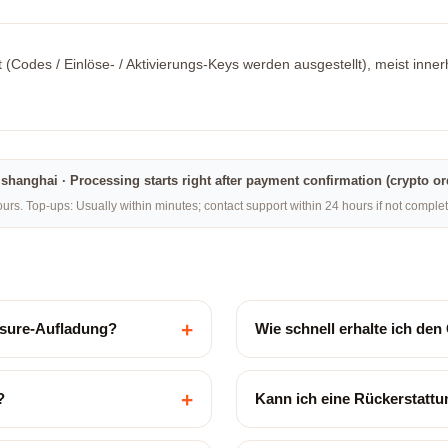
t (Codes / Einlöse- / Aktivierungs-Keys werden ausgestellt), meist inne
na·shanghai · Processing starts right after payment confirmation (crypto o
rs. Top-ups: Usually within minutes; contact support within 24 hours if not compl
+
posure-Aufladung?
Wie schnell erhalte ich de
+
?
Kann ich eine Rückerstatt