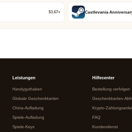
$3.67+
Castlevania Anniversar
Leistungen
Hilfecenter
Handyguthaben
Bestellung verfolgen
Globale Geschenkkarten
Geschenkkarten-Abf
China-Aufladung
Krypto-Zahlungsanle
Spiele-Aufladung
FAQ
Spiele-Keys
Kundendienst