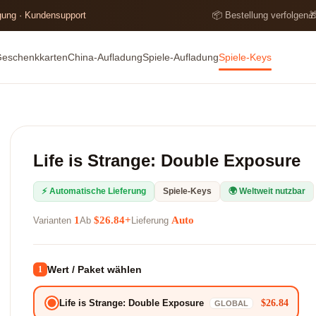
lgung · Kundensupport
📦 Bestellung verfolgen

Geschenkkarten
China-Aufladung
Spiele-Aufladung
Spiele-Keys
Life is Strange: Double Exposure
⚡ Automatische Lieferung
Spiele-Keys
🌍 Weltweit nutzbar
1
$26.84+
Auto
Varianten
Ab
Lieferung
Wert / Paket wählen
1
$26.84
Life is Strange: Double Exposure
GLOBAL