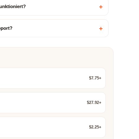
+
unktioniert?
+
pport?
$7.75+
$27.92+
$2.25+