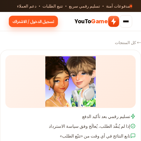
مدفوعات آمنة · تسليم رقمي سريع · تتبع الطلبات · دعم العملاء
YouTo
Game
تسجيل الدخول / الاشتراك
← كل المنتجات
تسليم رقمي بعد تأكيد الدفع
إذا لم يُنفَّذ الطلب، يُعالَج وفق سياسة الاسترداد
تابع النتائج في أي وقت من «تتبّع الطلب»