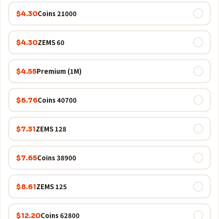
21000 Coins
$4.30
60 ZEMS
$4.30
Premium (1M)
$4.55
40700 Coins
$6.76
128 ZEMS
$7.31
38900 Coins
$7.65
125 ZEMS
$8.61
62800 Coins
$12.20