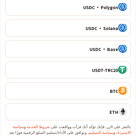
USDC · Polygon
USDC · Solana
USDC · Base
USDT-TRC20
BTC
ETH
بالنقر على الزر، فإنك تؤكد أنك قرأت ووافقت على
شروط الخدمة
و
سياسة
الاسترداد
و
سياسة التسليم
، وتوافق على الأداء/تسليم السلع الرقمية فورًا بعد