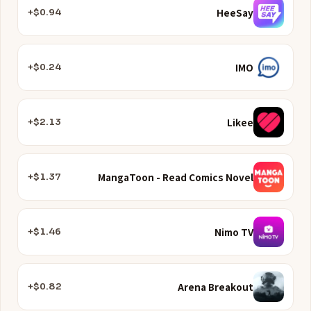
HeeSay
$0.94+
IMO
$0.24+
Likee
$2.13+
MangaToon - Read Comics Novel
$1.37+
Nimo TV
$1.46+
Arena Breakout
$0.82+