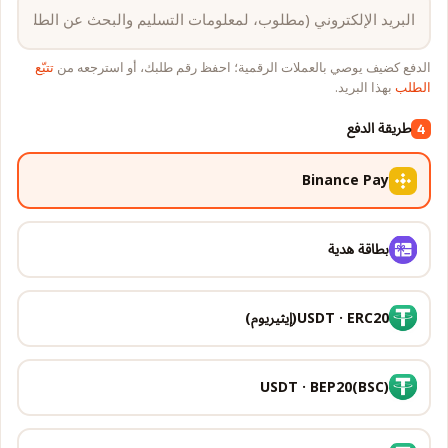
الدفع كضيف يوصي بالعملات الرقمية؛ احفظ رقم طلبك، أو استرجعه من
تتبّع
الطلب
بهذا البريد.
طريقة الدفع
4
Binance Pay
بطاقة هدية
USDT · ERC20(إيثيريوم)
USDT · BEP20(BSC)