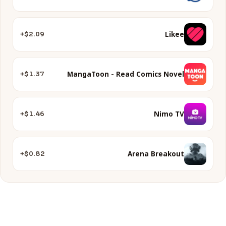
Likee
$2.09+
MangaToon - Read Comics Novel
$1.37+
Nimo TV
$1.46+
Arena Breakout
$0.82+