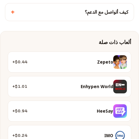
+
كيف أتواصل مع الدعم؟
ألعاب ذات صلة
Zepeto
$0.44+
Enhypen World
$1.01+
HeeSay
$0.94+
IMO
$0.24+