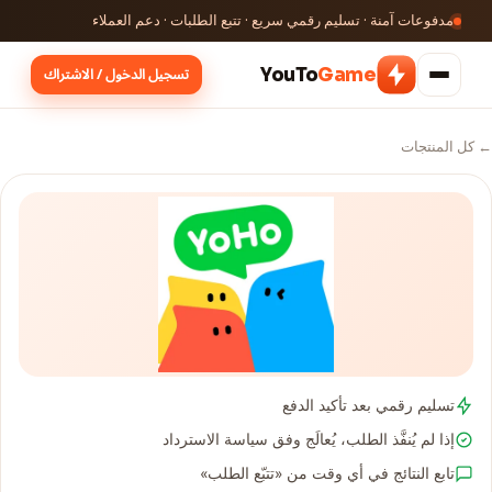
مدفوعات آمنة · تسليم رقمي سريع · تتبع الطلبات · دعم العملاء
تسجيل الدخول / الاشتراك
YouTo
Game
← كل المنتجات
تسليم رقمي بعد تأكيد الدفع
إذا لم يُنفَّذ الطلب، يُعالَج وفق سياسة الاسترداد
تابع النتائج في أي وقت من «تتبّع الطلب»