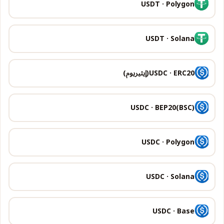
USDT · Polygon
USDT · Solana
USDC · ERC20(إيثيريوم)
USDC · BEP20(BSC)
USDC · Polygon
USDC · Solana
USDC · Base