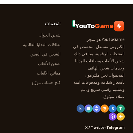
الخدمات
YouTo
Game
شحن الجوال
YouToGame هو متجر
بطاقات الهدايا العالمية
إلكتروني مستقل متخصص في
المنتجات الرقمية، بما في ذلك
الشحن في الصين
شحن الألعاب وبطاقات الهدايا
شحن الألعاب
وخدمات شحن الهاتف
مفاتيح الألعاب
المحمول. نحن ملتزمون
بأسعار شفافة ومدفوعات آمنة
فتح حساب موزّع
وتسليم رقمي سريع ودعم
عملاء موثوق.
Ł
₿
$
₮
X / Twitter
Telegram