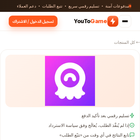
مدفوعات آمنة · تسليم رقمي سريع · تتبع الطلبات · دعم العملاء
YouTo
Game
تسجيل الدخول / الاشتراك
← كل المنتجات
تسليم رقمي بعد تأكيد الدفع
إذا لم يُنفَّذ الطلب، يُعالَج وفق سياسة الاسترداد
تابع النتائج في أي وقت من «تتبّع الطلب»