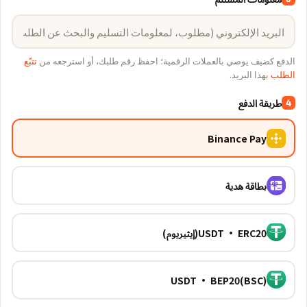
الدفع كضيف يوصي بالعملات الرقمية؛ احفظ رقم طلبك، أو استرجعه من
تتبّع
الطلب
بهذا البريد.
طريقة الدفع
4
Binance Pay
بطاقة هدية
USDT · ERC20(إيثيريوم)
USDT · BEP20(BSC)