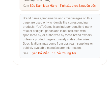
hiệu hoặc nhà mạng.
Xem
Bảo Đảm Mua Hàng
·
Tính xác thực & nguồn gốc
Brand names, trademarks and cover images on this
page are used only to identify the corresponding
products. YouToGame is an independent third-party
retailer of digital goods and is not affiliated with,
sponsored by, or authorized by those brand owners
unless a product page expressly states otherwise.
Specifications may come from upstream suppliers or
publicly available manufacturer information.
See
Tuyên Bố Miễn Trừ
·
Về Chúng Tôi