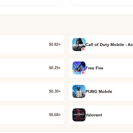
$0.82+
Call of Duty Mobile - Ac
$0.25+
Free Fire
$0.30+
PUBG Mobile
$0.68+
Valorant