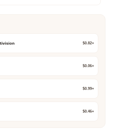
$0.82+
tivision
$0.06+
$0.99+
$0.46+