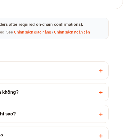
rders after required on-chain confirmations).
eted. See
Chính sách giao hàng
/
Chính sách hoàn tiền
+
+
ền không?
+
hì sao?
+
ợ?