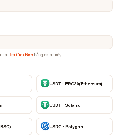
u tại
Tra Cứu Đơn
bằng email này.
USDT · ERC20(Ethereum)
on
USDT · Solana
(BSC)
USDC · Polygon