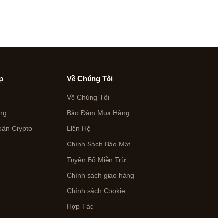
p
Về Chúng Tôi
Về Chúng Tôi
ng
Bảo Đảm Mua Hàng
án Crypto
Liên Hệ
Chính Sách Bảo Mật
Tuyên Bố Miễn Trừ
Chính sách giao hàng
n
Chính sách Cookie
Hợp Tác