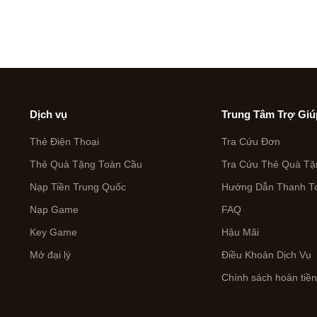
Dịch vụ
Trung Tâm Trợ Giú
Thẻ Điện Thoại
Tra Cứu Đơn
Thẻ Quà Tặng Toàn Cầu
Tra Cứu Thẻ Quà Tặ
Nạp Tiền Trung Quốc
Hướng Dẫn Thanh To
Nạp Game
FAQ
Key Game
Hậu Mãi
Mở đại lý
Điều Khoản Dịch Vụ
Chính sách hoàn tiề