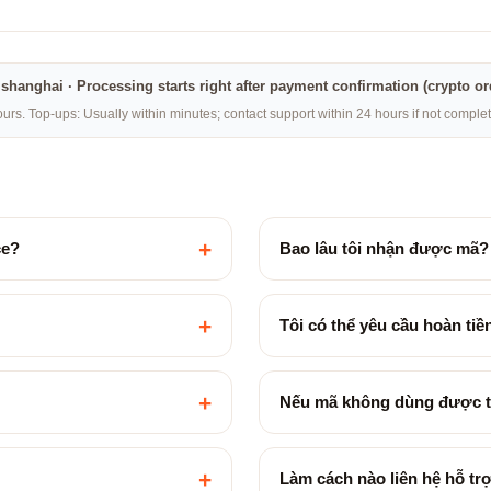
na·shanghai · Processing starts right after payment confirmation (crypto o
rs. Top-ups: Usually within minutes; contact support within 24 hours if not compl
+
ce?
Bao lâu tôi nhận được mã?
+
Tôi có thể yêu cầu hoàn ti
+
Nếu mã không dùng được t
+
Làm cách nào liên hệ hỗ tr