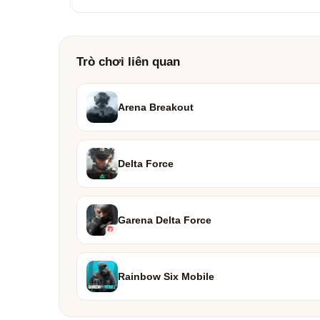
Trò chơi liên quan
Arena Breakout
Delta Force
Garena Delta Force
Rainbow Six Mobile