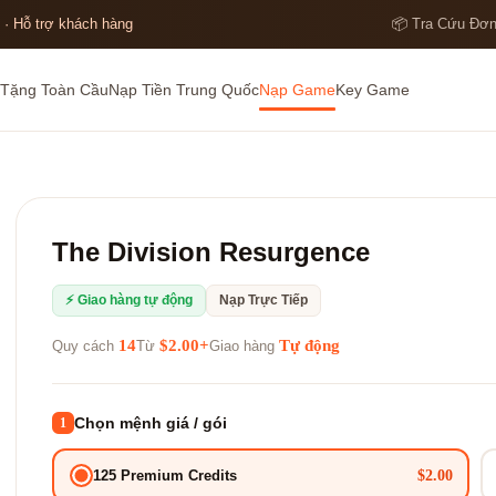
 · Hỗ trợ khách hàng
📦 Tra Cứu Đơ
Tặng Toàn Cầu
Nạp Tiền Trung Quốc
Nạp Game
Key Game
The Division Resurgence
⚡ Giao hàng tự động
Nạp Trực Tiếp
14
$2.00+
Tự động
Quy cách
Từ
Giao hàng
Chọn mệnh giá / gói
1
$2.00
125 Premium Credits