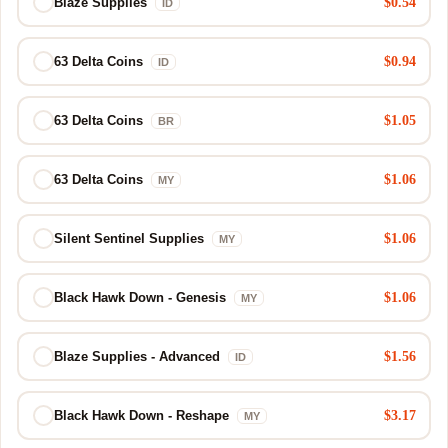
$0.54
Blaze Supplies
ID
$0.94
63 Delta Coins
ID
$1.05
63 Delta Coins
BR
$1.06
63 Delta Coins
MY
$1.06
Silent Sentinel Supplies
MY
$1.06
Black Hawk Down - Genesis
MY
$1.56
Blaze Supplies - Advanced
ID
$3.17
Black Hawk Down - Reshape
MY