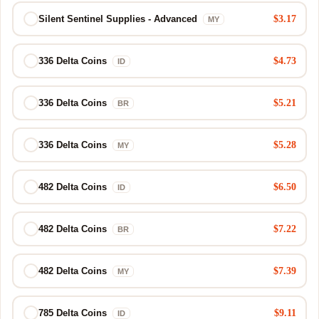
$3.17
Silent Sentinel Supplies - Advanced
MY
$4.73
336 Delta Coins
ID
$5.21
336 Delta Coins
BR
$5.28
336 Delta Coins
MY
$6.50
482 Delta Coins
ID
$7.22
482 Delta Coins
BR
$7.39
482 Delta Coins
MY
$9.11
785 Delta Coins
ID