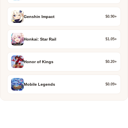
$0.90+
Genshin Impact
$1.05+
Honkai: Star Rail
$0.20+
Honor of Kings
$0.09+
Mobile Legends