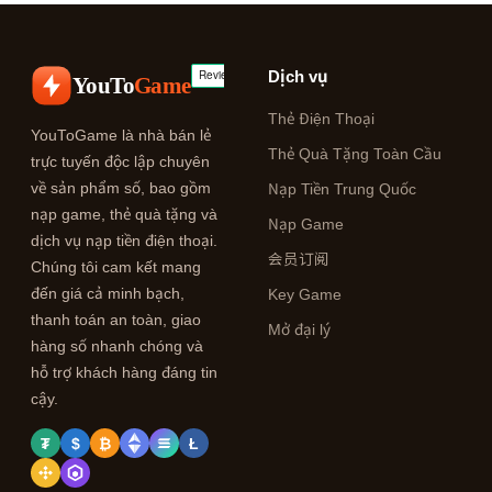
Dịch vụ
YouTo
Game
Thẻ Điện Thoại
YouToGame là nhà bán lẻ
Thẻ Quà Tặng Toàn Cầu
trực tuyến độc lập chuyên
về sản phẩm số, bao gồm
Nạp Tiền Trung Quốc
nạp game, thẻ quà tặng và
Nạp Game
dịch vụ nạp tiền điện thoại.
会员订阅
Chúng tôi cam kết mang
đến giá cả minh bạch,
Key Game
thanh toán an toàn, giao
Mở đại lý
hàng số nhanh chóng và
hỗ trợ khách hàng đáng tin
cậy.
₮
$
₿
Ł