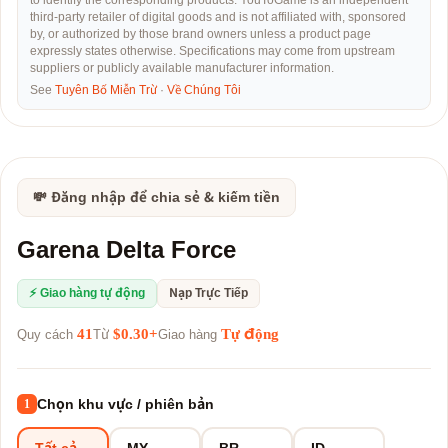
to identify the corresponding products. YouToGame is an independent
third-party retailer of digital goods and is not affiliated with, sponsored
by, or authorized by those brand owners unless a product page
expressly states otherwise. Specifications may come from upstream
suppliers or publicly available manufacturer information.
See
Tuyên Bố Miễn Trừ
·
Về Chúng Tôi
💸 Đăng nhập để chia sẻ & kiếm tiền
Garena Delta Force
⚡ Giao hàng tự động
Nạp Trực Tiếp
41
$0.30+
Tự động
Quy cách
Từ
Giao hàng
Chọn khu vực / phiên bản
1
Tất cả
MY
BR
ID