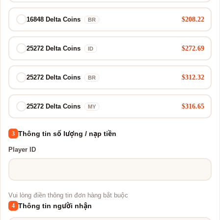
$208.22
16848 Delta Coins
BR
$272.69
25272 Delta Coins
ID
$312.32
25272 Delta Coins
BR
$316.65
25272 Delta Coins
MY
Thông tin số lượng / nạp tiền
3
Player ID
Vui lòng điền thông tin đơn hàng bắt buộc
Thông tin người nhận
4