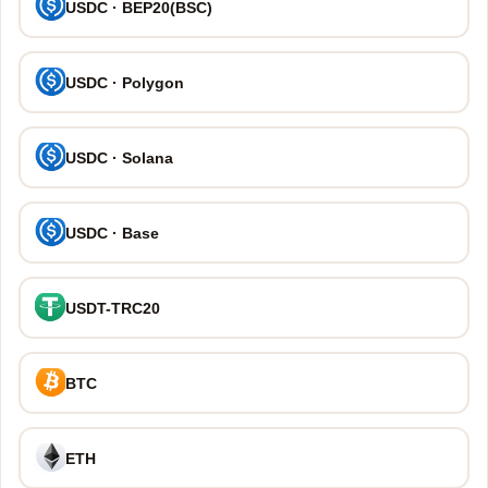
USDC · BEP20(BSC)
USDC · Polygon
USDC · Solana
USDC · Base
USDT-TRC20
BTC
ETH