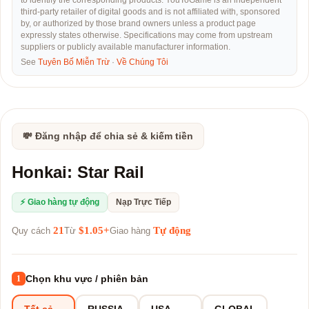
to identify the corresponding products. YouToGame is an independent
third-party retailer of digital goods and is not affiliated with, sponsored
by, or authorized by those brand owners unless a product page
expressly states otherwise. Specifications may come from upstream
suppliers or publicly available manufacturer information.
See
Tuyên Bố Miễn Trừ
·
Về Chúng Tôi
💸 Đăng nhập để chia sẻ & kiếm tiền
Honkai: Star Rail
⚡ Giao hàng tự động
Nạp Trực Tiếp
21
$1.05+
Tự động
Quy cách
Từ
Giao hàng
Chọn khu vực / phiên bản
1
Tất cả
RUSSIA
USA
GLOBAL