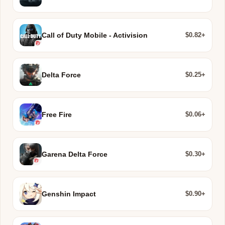
$0.82+
Call of Duty Mobile - Activision
$0.25+
Delta Force
$0.06+
Free Fire
$0.30+
Garena Delta Force
$0.90+
Genshin Impact