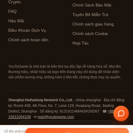
Crypto
Chính Sách Bảo Mật
FAQ
Tuyên Bố Miễn Trừ
Hậu Mãi
Chính sách giao hàng
Điều Khoản Dịch Vụ
Chính sách Cookie
Chính sách hoàn tiền
Hợp Tác
YouToGame là nhà bán lẻ bên thứ ba độc lập về hàng hóa số. Mọi tên
thương hiệu, nhãn hiệu và logo trên trang này chỉ dùng để nhận diện
sản phẩm tương ứng, không hàm ý liên kết, chứng thực hay ủy quyền.
Shanghai Haihaitong Network Co., Ltd.
· china·shanghai · Địa chỉ đăng
ký: Room 408, 4th Floor, No. 7, Lane 129, Huajiang Road, Jiading
District, Shanghai · Số đăng ký: 91310114MAK0H26D67 · ☎
+86
15611004108
· ✉
mail@youtogame.com
© 2026 YouToGame ·
Chạm menu ⋮ (góc trên phải), rồi "Cài
✕
Số tiền phải trả
đặt ứng dụng / Thêm vào Màn Hình