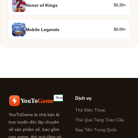
$0.20+
Honor of Kings
$0.09+
Mobile Legends
Dịch vụ
YouTo
Game
Thẻ Điện Thoại
YouToGame là nhà bán lẻ
Thẻ Quà Tặng Toàn Cầu
trực tuyến độc lập chuyên
về sản phẩm số, bao gồm
Nạp Tiền Trung Quốc
nạp game, thẻ quà tặng và