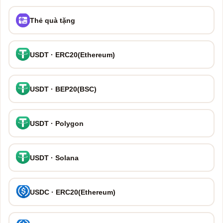
Thẻ quà tặng
USDT · ERC20(Ethereum)
USDT · BEP20(BSC)
USDT · Polygon
USDT · Solana
USDC · ERC20(Ethereum)