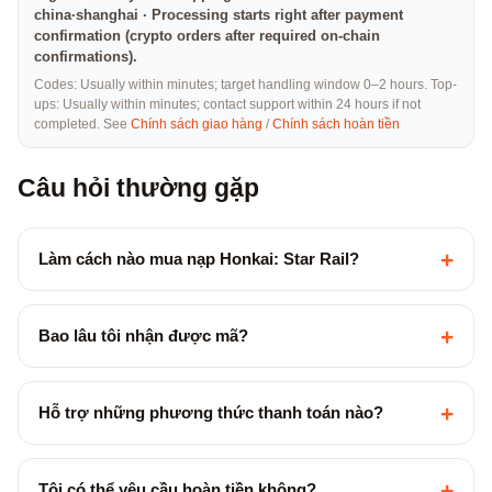
china·shanghai · Processing starts right after payment
confirmation (crypto orders after required on-chain
confirmations).
Codes: Usually within minutes; target handling window 0–2 hours. Top-
ups: Usually within minutes; contact support within 24 hours if not
completed. See
Chính sách giao hàng
/
Chính sách hoàn tiền
Câu hỏi thường gặp
+
Làm cách nào mua nạp Honkai: Star Rail?
+
Bao lâu tôi nhận được mã?
+
Hỗ trợ những phương thức thanh toán nào?
+
Tôi có thể yêu cầu hoàn tiền không?