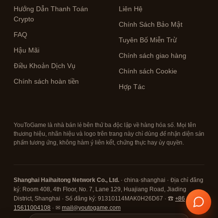
Hướng Dẫn Thanh Toán
Liên Hệ
Crypto
Chính Sách Bảo Mật
FAQ
Tuyên Bố Miễn Trừ
Hậu Mãi
Chính sách giao hàng
Điều Khoản Dịch Vụ
Chính sách Cookie
Chính sách hoàn tiền
Hợp Tác
YouToGame là nhà bán lẻ bên thứ ba độc lập về hàng hóa số. Mọi tên
thương hiệu, nhãn hiệu và logo trên trang này chỉ dùng để nhận diện sản
phẩm tương ứng, không hàm ý liên kết, chứng thực hay ủy quyền.
Shanghai Haihaitong Network Co., Ltd.
· china·shanghai · Địa chỉ đăng
ký: Room 408, 4th Floor, No. 7, Lane 129, Huajiang Road, Jiading
District, Shanghai · Số đăng ký: 91310114MAK0H26D67 · ☎
+86
15611004108
· ✉
mail@youtogame.com