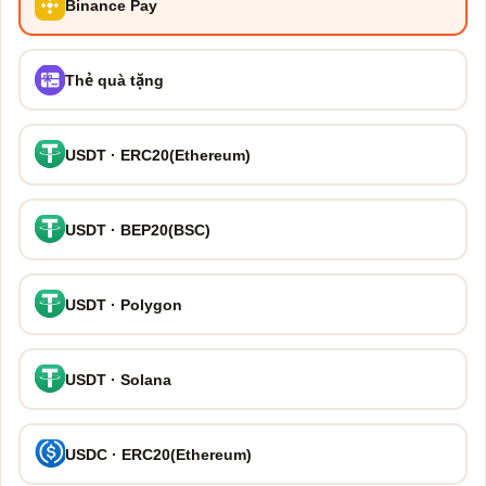
Binance Pay
Thẻ quà tặng
USDT · ERC20(Ethereum)
USDT · BEP20(BSC)
USDT · Polygon
USDT · Solana
USDC · ERC20(Ethereum)