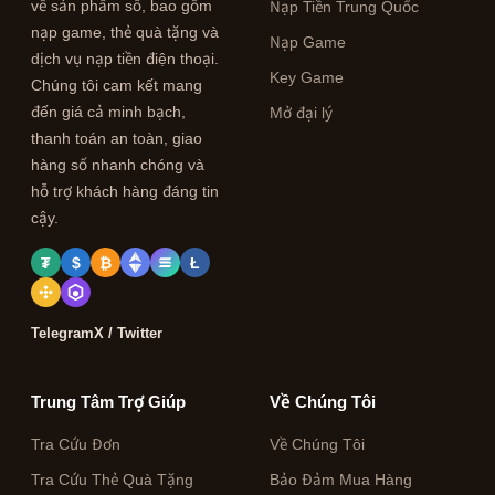
về sản phẩm số, bao gồm
Nạp Tiền Trung Quốc
nạp game, thẻ quà tặng và
Nạp Game
dịch vụ nạp tiền điện thoại.
Key Game
Chúng tôi cam kết mang
đến giá cả minh bạch,
Mở đại lý
thanh toán an toàn, giao
hàng số nhanh chóng và
hỗ trợ khách hàng đáng tin
cậy.
₮
$
₿
Ł
Telegram
X / Twitter
Trung Tâm Trợ Giúp
Về Chúng Tôi
Tra Cứu Đơn
Về Chúng Tôi
Tra Cứu Thẻ Quà Tặng
Bảo Đảm Mua Hàng