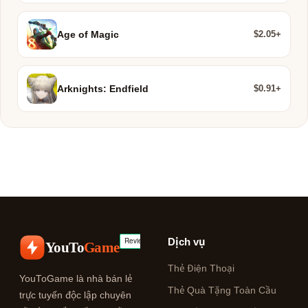
$2.05+
Age of Magic
$0.91+
Arknights: Endfield
Dịch vụ
YouTo
Game
Thẻ Điện Thoại
YouToGame là nhà bán lẻ
Thẻ Quà Tặng Toàn Cầu
trực tuyến độc lập chuyên