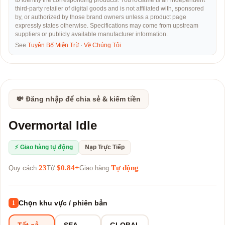
to identify the corresponding products. YouToGame is an independent
third-party retailer of digital goods and is not affiliated with, sponsored
by, or authorized by those brand owners unless a product page
expressly states otherwise. Specifications may come from upstream
suppliers or publicly available manufacturer information.
See
Tuyên Bố Miễn Trừ
·
Về Chúng Tôi
💸 Đăng nhập để chia sẻ & kiếm tiền
Overmortal Idle
⚡ Giao hàng tự động
Nạp Trực Tiếp
23
$0.84+
Tự động
Quy cách
Từ
Giao hàng
Chọn khu vực / phiên bản
1
Tất cả
SEA
GLOBAL