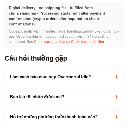
Digital delivery · no shipping fee · fulfilled from
china·shanghai · Processing starts right after payment
confirmation (crypto orders after required on-chain
confirmations).
Codes: Usually within minutes; target handling window 0–2 hours. Top-
ups: Usually within minutes; contact support within 24 hours if not
completed. See
Chính sách giao hàng
/
Chính sách hoàn tiền
Câu hỏi thường gặp
+
Làm cách nào mua nạp Overmortal Idle?
+
Bao lâu tôi nhận được mã?
+
Hỗ trợ những phương thức thanh toán nào?