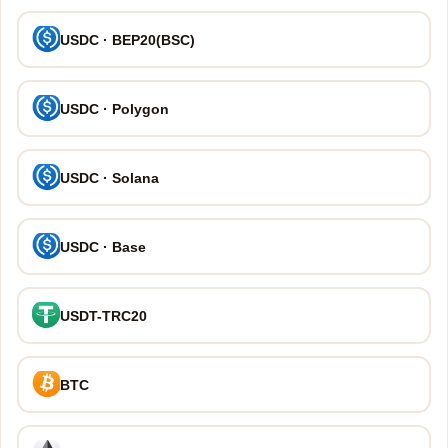
USDC · BEP20(BSC)
USDC · Polygon
USDC · Solana
USDC · Base
USDT-TRC20
BTC