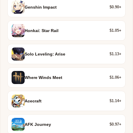
$0.90+
Genshin Impact
$1.05+
Honkai: Star Rail
$1.13+
Solo Leveling: Arise
$1.06+
Where Winds Meet
$1.14+
Acecraft
$0.97+
AFK Journey