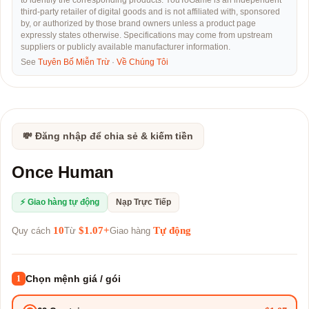
to identify the corresponding products. YouToGame is an independent
third-party retailer of digital goods and is not affiliated with, sponsored
by, or authorized by those brand owners unless a product page
expressly states otherwise. Specifications may come from upstream
suppliers or publicly available manufacturer information.
See
Tuyên Bố Miễn Trừ
·
Về Chúng Tôi
💸 Đăng nhập để chia sẻ & kiếm tiền
Once Human
⚡ Giao hàng tự động
Nạp Trực Tiếp
10
$1.07+
Tự động
Quy cách
Từ
Giao hàng
Chọn mệnh giá / gói
1