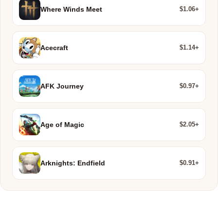
$1.06+
Where Winds Meet
$1.14+
Acecraft
$0.97+
AFK Journey
$2.05+
Age of Magic
$0.91+
Arknights: Endfield