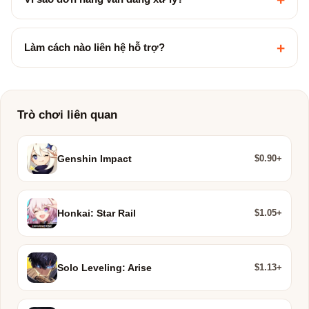
+
Làm cách nào liên hệ hỗ trợ?
Trò chơi liên quan
$0.90+
Genshin Impact
$1.05+
Honkai: Star Rail
$1.13+
Solo Leveling: Arise