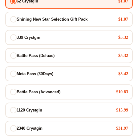
$1.07
62 Crystgin
$1.07
Shining New Star Selection Gift Pack
$5.32
339 Crystgin
$5.32
Battle Pass (Deluxe)
$5.42
Meta Pass (30Days)
$10.83
Battle Pass (Advanced)
$15.99
1120 Crystgin
$31.97
2340 Crystgin