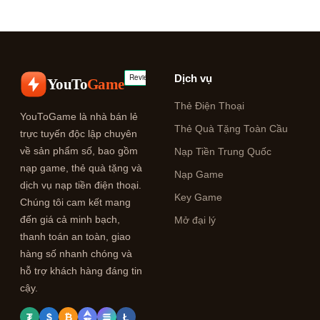
Dịch vụ
YouTo
Game
Thẻ Điện Thoại
YouToGame là nhà bán lẻ
Thẻ Quà Tặng Toàn Cầu
trực tuyến độc lập chuyên
về sản phẩm số, bao gồm
Nạp Tiền Trung Quốc
nạp game, thẻ quà tặng và
Nạp Game
dịch vụ nạp tiền điện thoại.
Key Game
Chúng tôi cam kết mang
đến giá cả minh bạch,
Mở đại lý
thanh toán an toàn, giao
hàng số nhanh chóng và
hỗ trợ khách hàng đáng tin
cậy.
₮
$
₿
Ł