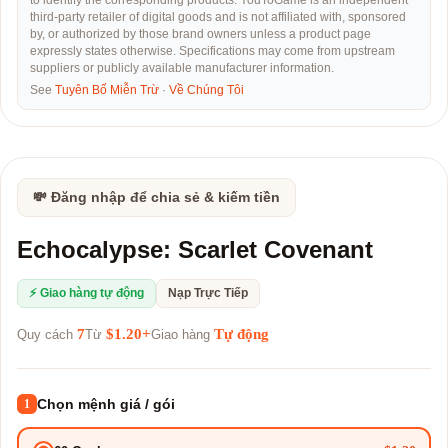
to identify the corresponding products. YouToGame is an independent
third-party retailer of digital goods and is not affiliated with, sponsored
by, or authorized by those brand owners unless a product page
expressly states otherwise. Specifications may come from upstream
suppliers or publicly available manufacturer information.
See
Tuyên Bố Miễn Trừ
·
Về Chúng Tôi
💸 Đăng nhập để chia sẻ & kiếm tiền
Echocalypse: Scarlet Covenant
⚡ Giao hàng tự động
Nạp Trực Tiếp
7
$1.20+
Tự động
Quy cách
Từ
Giao hàng
Chọn mệnh giá / gói
1