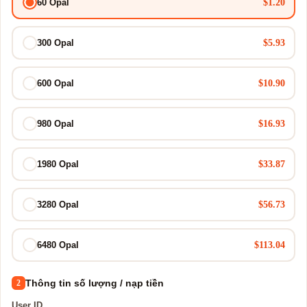
$1.20
60 Opal
$5.93
300 Opal
$10.90
600 Opal
$16.93
980 Opal
$33.87
1980 Opal
$56.73
3280 Opal
$113.04
6480 Opal
Thông tin số lượng / nạp tiền
2
User ID