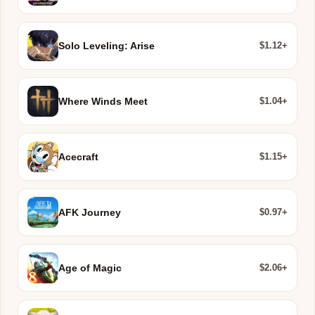
$1.12+
Solo Leveling: Arise
$1.04+
Where Winds Meet
$1.15+
Acecraft
$0.97+
AFK Journey
$2.06+
Age of Magic