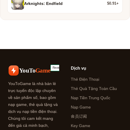
$0.91+
Arknights: Endfield
Dịch vụ
YouTo
Game
Thẻ Điện Thoại
YouToGame là nhà bán lẻ
Thẻ Quà Tặng Toàn Cầu
trực tuyến độc lập chuyên
về sản phẩm số, bao gồm
Nạp Tiền Trung Quốc
nạp game, thẻ quà tặng và
Nạp Game
dịch vụ nạp tiền điện thoại.
会员订阅
Chúng tôi cam kết mang
đến giá cả minh bạch,
Key Game