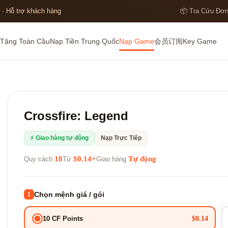
 · Hỗ trợ khách hàng
📦 Tra Cứu Đơ
Tặng Toàn Cầu
Nạp Tiền Trung Quốc
Nạp Game
会员订阅
Key Game
Crossfire: Legend
⚡ Giao hàng tự động
Nạp Trực Tiếp
18
$0.14+
Tự động
Quy cách
Từ
Giao hàng
Chọn mệnh giá / gói
1
$0.14
10 CF Points