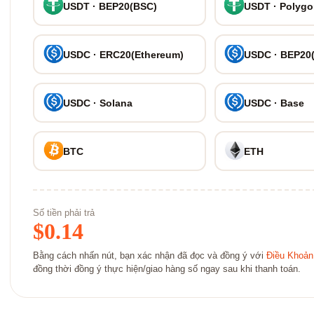
USDT · BEP20(BSC)
USDT · Polyg
USDC · ERC20(Ethereum)
USDC · BEP20
USDC · Solana
USDC · Base
BTC
ETH
Số tiền phải trả
$
0.14
Bằng cách nhấn nút, bạn xác nhận đã đọc và đồng ý với
Điều Khoản
đồng thời đồng ý thực hiện/giao hàng số ngay sau khi thanh toán.