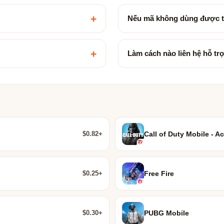
+
Nếu mã không dùng được t
+
Làm cách nào liên hệ hỗ tr
$0.82+
Call of Duty Mobile - Ac
$0.25+
Free Fire
$0.30+
PUBG Mobile