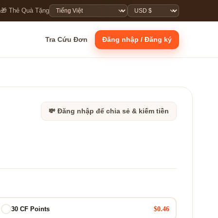
n
🎁 Thẻ Quà Tặng
Tra Cứu Đơn
Đăng nhập / Đăng ký
💸 Đăng nhập để chia sẻ & kiếm tiền
$0.46
30 CF Points