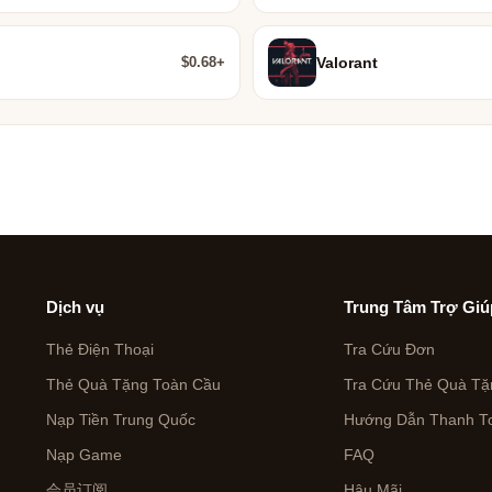
$0.68+
Valorant
Dịch vụ
Trung Tâm Trợ Giú
Thẻ Điện Thoại
Tra Cứu Đơn
Thẻ Quà Tặng Toàn Cầu
Tra Cứu Thẻ Quà Tặ
Nạp Tiền Trung Quốc
Hướng Dẫn Thanh To
Nạp Game
FAQ
会员订阅
Hậu Mãi