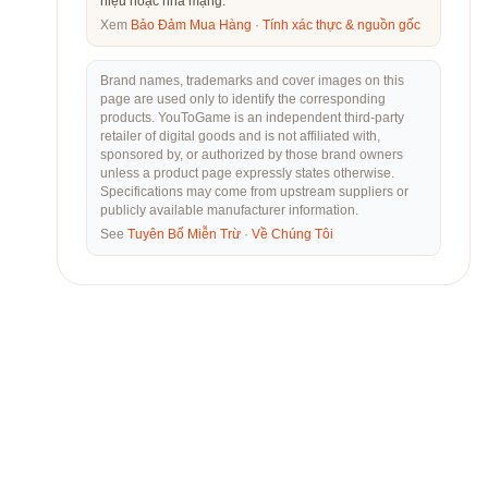
hiệu hoặc nhà mạng.
Xem
Bảo Đảm Mua Hàng
·
Tính xác thực & nguồn gốc
Brand names, trademarks and cover images on this
page are used only to identify the corresponding
products. YouToGame is an independent third-party
retailer of digital goods and is not affiliated with,
sponsored by, or authorized by those brand owners
unless a product page expressly states otherwise.
Specifications may come from upstream suppliers or
publicly available manufacturer information.
See
Tuyên Bố Miễn Trừ
·
Về Chúng Tôi