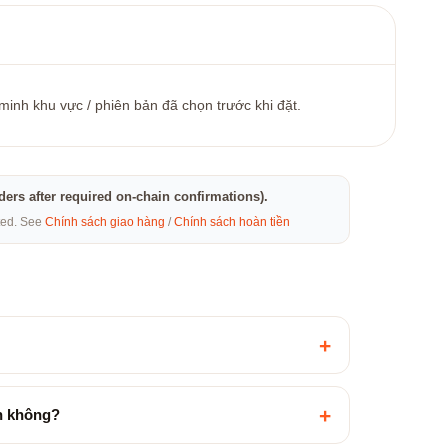
minh khu vực / phiên bản đã chọn trước khi đặt.
rders after required on-chain confirmations).
eted. See
Chính sách giao hàng
/
Chính sách hoàn tiền
+
+
ền không?