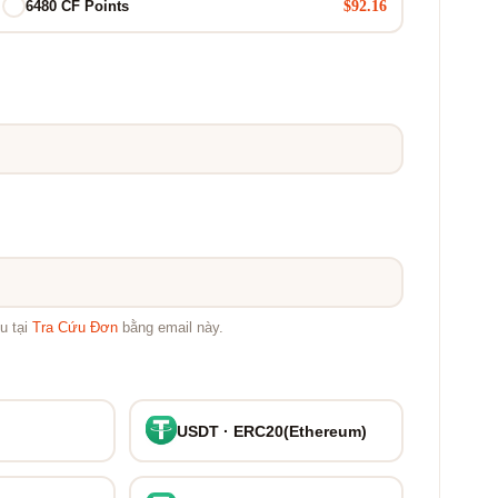
$92.16
6480 CF Points
u tại
Tra Cứu Đơn
bằng email này.
USDT · ERC20(Ethereum)