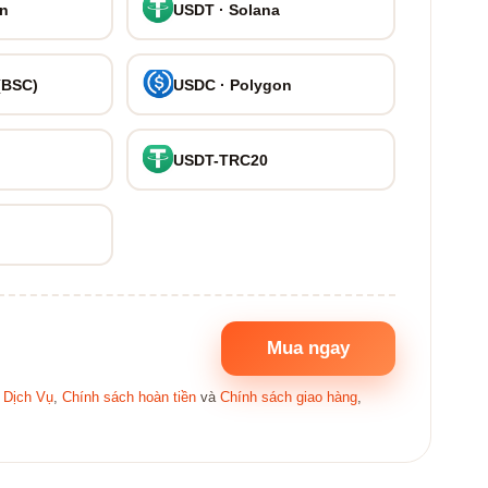
on
USDT · Solana
(BSC)
USDC · Polygon
USDT-TRC20
Mua ngay
 Dịch Vụ
,
Chính sách hoàn tiền
và
Chính sách giao hàng
,