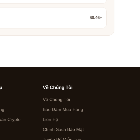
$0.46+
p
Về Chúng Tôi
Về Chúng Tôi
ng
Bảo Đảm Mua Hàng
án Crypto
Liên Hệ
Chính Sách Bảo Mật
Tuyên Bố Miễn Trừ