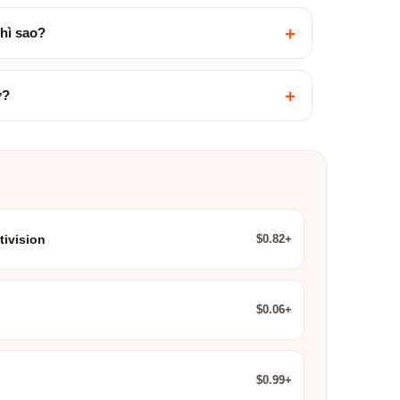
+
hì sao?
+
ợ?
$0.82+
tivision
$0.06+
$0.99+