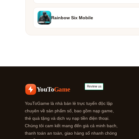
Rainbow Six Mobile
YouTo
Game
YouToGame là nhà bán lẻ trực tuyến độc lập
chuyên về sản phẩm số, bao gồm nạp game,
thẻ quà tặng và dịch vụ nạp tiền điện thoại.
Chúng tôi cam kết mang đến giá cả minh bạch,
thanh toán an toàn, giao hàng số nhanh chóng