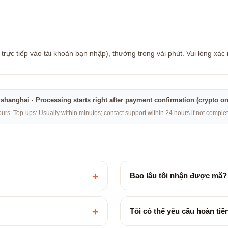
rực tiếp vào tài khoản bạn nhập), thường trong vài phút. Vui lòng xác 
na·shanghai · Processing starts right after payment confirmation (crypto o
rs. Top-ups: Usually within minutes; contact support within 24 hours if not compl
+
Bao lâu tôi nhận được mã?
+
Tôi có thể yêu cầu hoàn ti