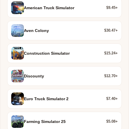
$9.45+
American Truck Simulator
$30.47+
Aven Colony
$15.24+
Construction Simulator
$12.70+
Discounty
$7.40+
Euro Truck Simulator 2
$5.08+
Farming Simulator 25