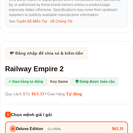
by, or authorized by those brand owners unless a product page
expressly states otherwise. Specifications may come from upstream
suppliers or publicly available manufacturer information.
See
Tuyên Bố Miễn Trừ
·
Về Chúng Tôi
💸 Đăng nhập để chia sẻ & kiếm tiền
Railway Empire 2
⚡ Giao hàng tự động
Key Game
🌍 Dùng được toàn cầu
1
$63.31+
Tự động
Quy cách
Từ
Giao hàng
Chọn mệnh giá / gói
1
$63.31
Deluxe Edition
GLOBAL