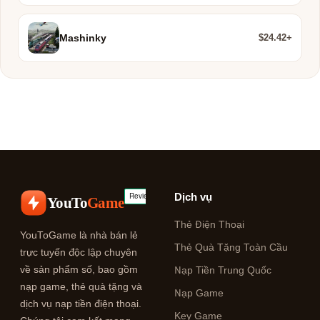
$24.42+
Mashinky
Dịch vụ
YouTo
Game
Thẻ Điện Thoại
YouToGame là nhà bán lẻ
Thẻ Quà Tặng Toàn Cầu
trực tuyến độc lập chuyên
về sản phẩm số, bao gồm
Nạp Tiền Trung Quốc
nạp game, thẻ quà tặng và
Nạp Game
dịch vụ nạp tiền điện thoại.
Key Game