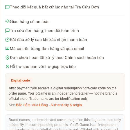
Theo dõi kết quả bất cứ lúc nào tại Tra Cứu Đơn
Giao hàng số an toàn
Tra cứu đơn hàng, theo dõi toàn trình
Bắt đầu xử lý sau khi xác nhận thanh toán
Mã có trên trang đơn hàng và qua email
Đơn chưa hoàn tất xử lý theo Chính sách hoàn tiền
Hỗ trợ sau bán với trợ giúp trực tiếp
Digital code
After payment you receive a digital redemption / gift-card code on the
order page. YouToGame is an independent retailer — not the brand’s
official store. Trademarks are for identification only.
See
Bảo Đảm Mua Hàng
·
Authenticity & origin
Brand names, trademarks and cover images on this page are used only
to identify the corresponding products. YouToGame is an independent
third-party retailer of digital goods and is not affiliated with, sponsored