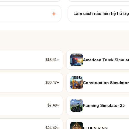
+
Làm cách nào liên hệ hỗ tr
$18.41+
American Truck Simulat
$30.47+
Construction Simulator
$7.40+
Farming Simulator 25
$24.42+
ELDEN RING