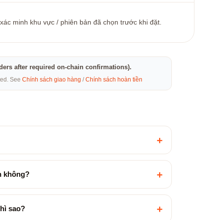
 xác minh khu vực / phiên bản đã chọn trước khi đặt.
rders after required on-chain confirmations).
eted. See
Chính sách giao hàng
/
Chính sách hoàn tiền
+
+
ền không?
+
hì sao?