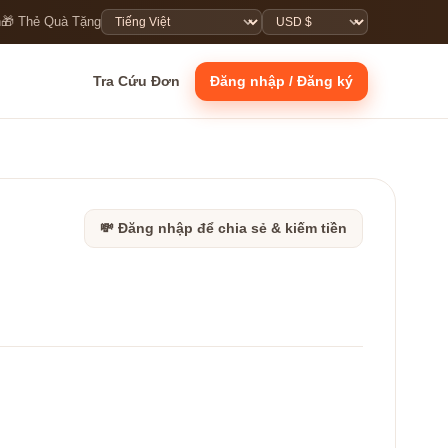
n
🎁 Thẻ Quà Tặng
Tra Cứu Đơn
Đăng nhập / Đăng ký
💸 Đăng nhập để chia sẻ & kiếm tiền