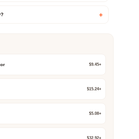
+
ợ?
$9.45+
or
$15.24+
$5.08+
$32.92+