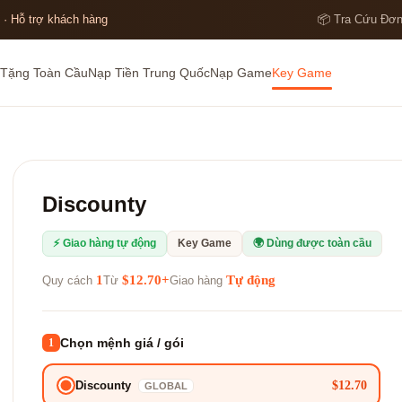
 · Hỗ trợ khách hàng
📦 Tra Cứu Đơ
Tặng Toàn Cầu
Nạp Tiền Trung Quốc
Nạp Game
Key Game
Discounty
⚡ Giao hàng tự động
Key Game
🌍 Dùng được toàn cầu
1
$12.70+
Tự động
Quy cách
Từ
Giao hàng
Chọn mệnh giá / gói
1
$12.70
Discounty
GLOBAL