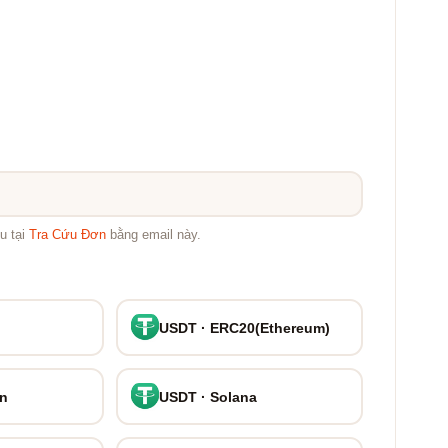
u tại
Tra Cứu Đơn
bằng email này.
USDT · ERC20(Ethereum)
on
USDT · Solana