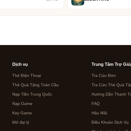
Dịch vụ
Trung Tâm Trợ Giú
Thẻ Điện Thoại
Tra Cứu Đơn
Thẻ Quà Tặng Toàn Cầu
Tra Cứu Thẻ Quà Tặ
Nạp Tiền Trung Quốc
Hướng Dẫn Thanh To
Nạp Game
FAQ
Key Game
Hậu Mãi
Mở đại lý
Điều Khoản Dịch Vụ