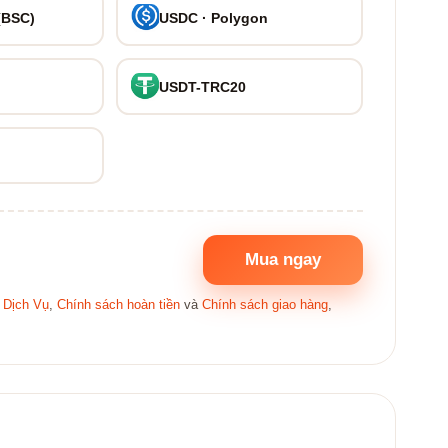
(BSC)
USDC · Polygon
USDT-TRC20
Mua ngay
 Dịch Vụ
,
Chính sách hoàn tiền
và
Chính sách giao hàng
,