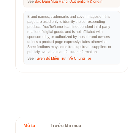
See
Bảo Đảm Mua Hàng
·
Authenticity & origin
Brand names, trademarks and cover images on this
page are used only to identify the corresponding
products. YouToGame is an independent third-party
retailer of digital goods and is not affiliated with,
sponsored by, or authorized by those brand owners
unless a product page expressly states otherwise.
Specifications may come from upstream suppliers or
publicly available manufacturer information.
See
Tuyên Bố Miễn Trừ
·
Về Chúng Tôi
Mô tả
Trước khi mua