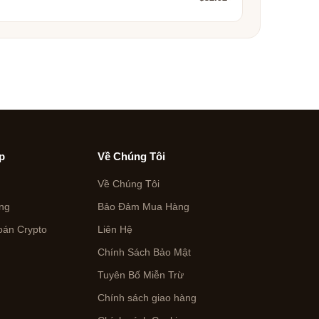
p
Về Chúng Tôi
Về Chúng Tôi
ng
Bảo Đảm Mua Hàng
án Crypto
Liên Hệ
Chính Sách Bảo Mật
Tuyên Bố Miễn Trừ
Chính sách giao hàng