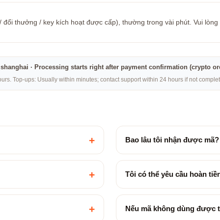
đổi thưởng / key kích hoạt được cấp), thường trong vài phút. Vui lòng
na·shanghai · Processing starts right after payment confirmation (crypto o
rs. Top-ups: Usually within minutes; contact support within 24 hours if not compl
+
Bao lâu tôi nhận được mã?
+
Tôi có thể yêu cầu hoàn ti
+
Nếu mã không dùng được t