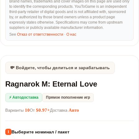
Brand names, trademarks and cover images on this page are used only
to identify the corresponding products. YouToGame is an independent
third-party retailer of digital goods and is not affiliated with, sponsored
by, or authorized by those brand owners unless a product page
expressly states otherwise. Specifications may come from upstream
suppliers or publicly available manufacturer information.
See
Отказ от ответственности
·
О нас
💸 Войдите, чтобы делиться и зарабатывать
Ragnarok M: Eternal Love
⚡ Автодоставка
Прямое пополнение игр
10
$0.97+
Авто
Варианты
От
Доставка
Выберите номинал / пакет
1