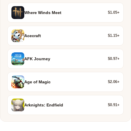
$1.05+
Where Winds Meet
$1.15+
Acecraft
$0.97+
AFK Journey
$2.06+
Age of Magic
$0.91+
Arknights: Endfield