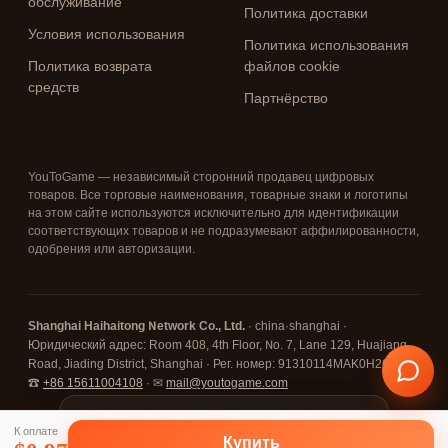
обслуживание
Политика доставки
Условия использования
Политика использования
Политика возврата
файлов cookie
средств
Партнёрство
YouToGame — независимый сторонний продавец цифровых
товаров. Все торговые наименования, товарные знаки и логотипы
на этом сайте используются исключительно для идентификации
соответствующих товаров и не подразумевают аффилированности,
одобрения или авторизации.
Shanghai Haihaitong Network Co., Ltd.
· china·shanghai ·
Юридический адрес: Room 408, 4th Floor, No. 7, Lane 129, Huajiang
Road, Jiading District, Shanghai · Рег. номер: 91310114MAK0H26D67 ·
☎
+86 15611004108
· ✉
mail@youtogame.com
© 2026 YouToGame ·
Нажмите меню ⋮ (вверху справа),
✕
К оплате
затем «Установить приложение /
🔒 Защита SSL
⛓ Оплата криптовалютой
✓ Поддержка 24/7
Купить