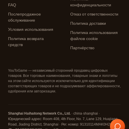
FAQ
конфиденциальности
Послепродажное
Отказ от ответственности
обслуживание
Политика доставки
Условия использования
Политика использования
Политика возврата
файлов cookie
средств
Партнёрство
YouToGame — независимый сторонний продавец цифровых
товаров. Все торговые наименования, товарные знаки и логотипы
на этом сайте используются исключительно для идентификации
соответствующих товаров и не подразумевают аффилированности,
одобрения или авторизации.
Shanghai Haihaitong Network Co., Ltd.
· china·shanghai ·
Юридический адрес: Room 408, 4th Floor, No. 7, Lane 129, Huajiang
Road, Jiading District, Shanghai · Рег. номер: 91310114MAK0H26D67 ·