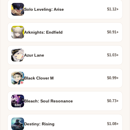
$1.12+
Solo Leveling: Arise
$0.91+
Arknights: Endfield
$1.03+
Azur Lane
$0.99+
Black Clover M
$0.73+
Bleach: Soul Resonance
$1.08+
Destiny: Rising