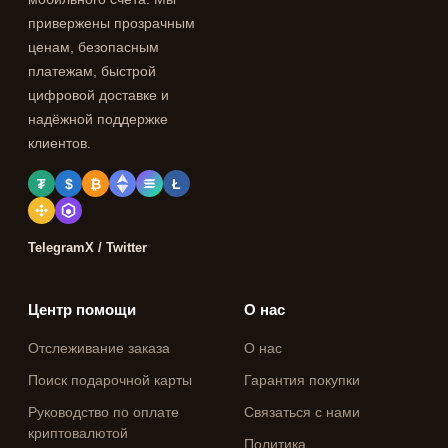
привержены прозрачным
ценам, безопасным
платежам, быстрой
цифровой доставке и
надёжной поддержке
клиентов.
₮
$
₿
Ł
Telegram
X / Twitter
Центр помощи
О нас
Отслеживание заказа
О нас
Поиск подарочной карты
Гарантия покупки
Руководство по оплате
Связаться с нами
криптовалютой
Политика