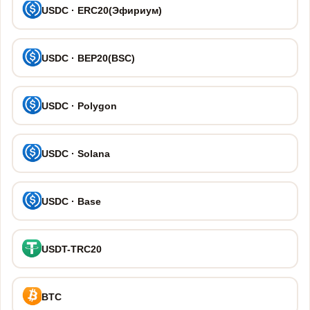
USDC · ERC20(Эфириум)
USDC · BEP20(BSC)
USDC · Polygon
USDC · Solana
USDC · Base
USDT-TRC20
BTC