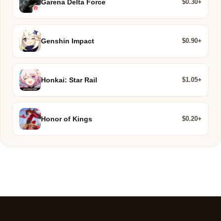
$0.30+
Garena Delta Force
$0.90+
Genshin Impact
$1.05+
Honkai: Star Rail
$0.20+
Honor of Kings