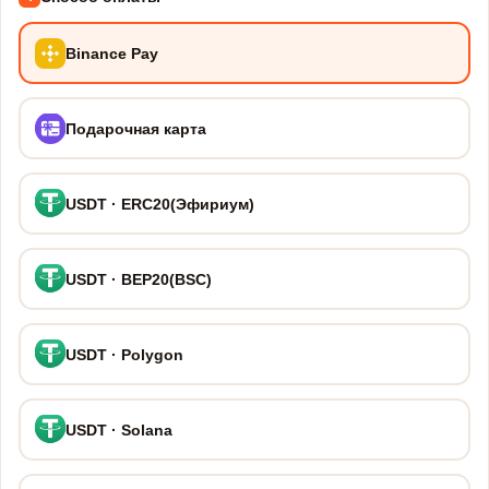
Binance Pay
Подарочная карта
USDT · ERC20(Эфириум)
USDT · BEP20(BSC)
USDT · Polygon
USDT · Solana