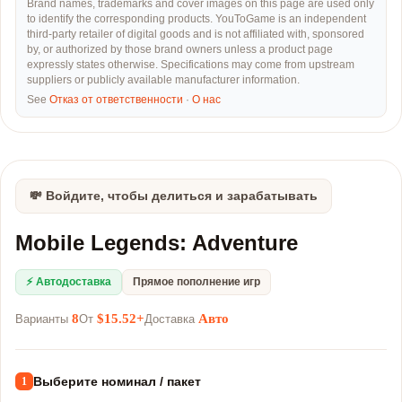
Brand names, trademarks and cover images on this page are used only
to identify the corresponding products. YouToGame is an independent
third-party retailer of digital goods and is not affiliated with, sponsored
by, or authorized by those brand owners unless a product page
expressly states otherwise. Specifications may come from upstream
suppliers or publicly available manufacturer information.
See
Отказ от ответственности
·
О нас
💸 Войдите, чтобы делиться и зарабатывать
Mobile Legends: Adventure
⚡ Автодоставка
Прямое пополнение игр
8
$15.52+
Авто
Варианты
От
Доставка
Выберите номинал / пакет
1