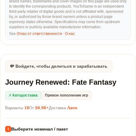
Brand names, trademarks and cover images on this page are used only
to identify the corresponding products. YouToGame is an independent
third-party retailer of digital goods and is not affiliated with, sponsored
by, or authorized by those brand owners unless a product page
expressly states otherwise. Specifications may come from upstream
suppliers or publicly available manufacturer information.
See
Отказ от ответственности
·
О нас
💸 Войдите, чтобы делиться и зарабатывать
Journey Renewed: Fate Fantasy
⚡ Автодоставка
Прямое пополнение игр
10
$0.98+
Авто
Варианты
От
Доставка
Выберите номинал / пакет
1