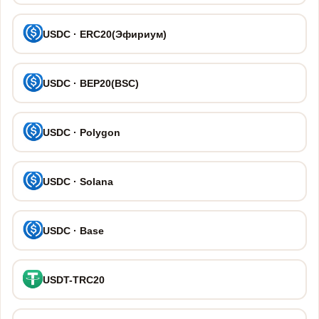
USDC · ERC20(Эфириум)
USDC · BEP20(BSC)
USDC · Polygon
USDC · Solana
USDC · Base
USDT-TRC20