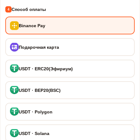
Способ оплаты
4
Binance Pay
Подарочная карта
USDT · ERC20(Эфириум)
USDT · BEP20(BSC)
USDT · Polygon
USDT · Solana