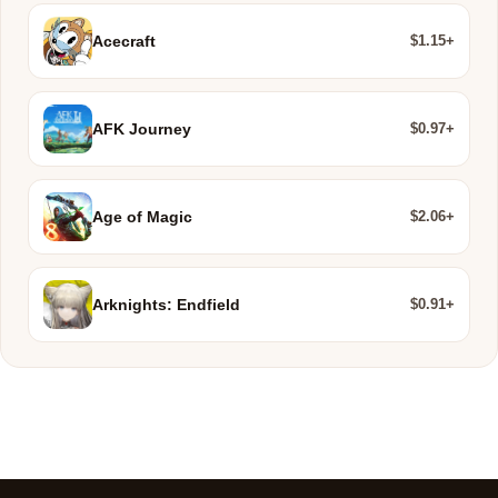
$1.15+
Acecraft
$0.97+
AFK Journey
$2.06+
Age of Magic
$0.91+
Arknights: Endfield