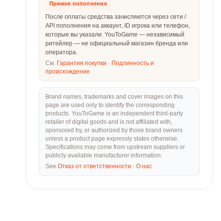
Прямое пополнение
После оплаты средства зачисляются через сети /
API пополнения на аккаунт, ID игрока или телефон,
которые вы указали. YouToGame — независимый
ритейлер — не официальный магазин бренда или
оператора.
См.
Гарантия покупки
·
Подлинность и
происхождение
Brand names, trademarks and cover images on this
page are used only to identify the corresponding
products. YouToGame is an independent third-party
retailer of digital goods and is not affiliated with,
sponsored by, or authorized by those brand owners
unless a product page expressly states otherwise.
Specifications may come from upstream suppliers or
publicly available manufacturer information.
See
Отказ от ответственности
·
О нас