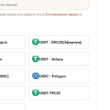
мер заказа или найдите его в
Отслеживание заказа
по
арта
USDT · ERC20(Эфириум)
on
USDT · Solana
(BSC)
USDC · Polygon
USDT-TRC20