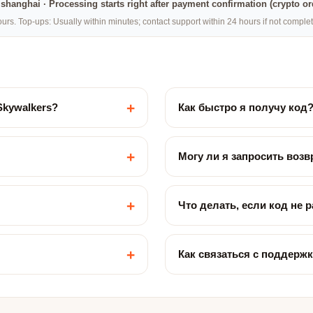
na·shanghai · Processing starts right after payment confirmation (crypto o
rs. Top-ups: Usually within minutes; contact support within 24 hours if not compl
+
Skywalkers?
Как быстро я получу код
+
Могу ли я запросить возв
+
Что делать, если код не 
+
Как связаться с поддерж