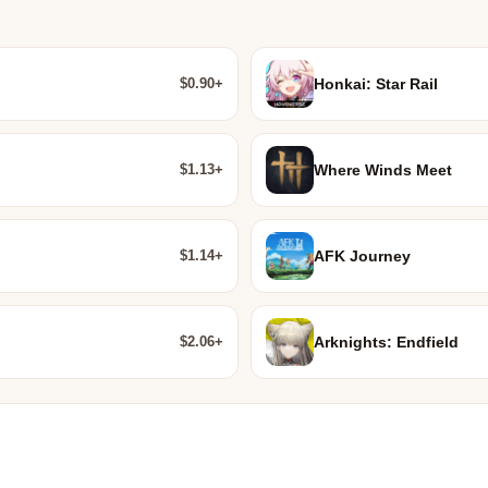
$0.90+
Honkai: Star Rail
$1.13+
Where Winds Meet
$1.14+
AFK Journey
$2.06+
Arknights: Endfield