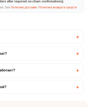
rders after required on-chain confirmations).
eted. See
Политика доставки
/
Политика возврата средств
+
?
+
рат?
+
работает?
+
кой?