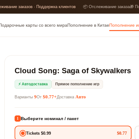
еживание заказов · Поддержка клиентов
📦 Отслеживание заказа
🎁 П
Подарочные карты со всего мира
Пополнение в Китае
Пополнение и
Cloud Song: Saga of Skywalkers
⚡ Автодоставка
Прямое пополнение игр
9
$0.77+
Авто
Варианты
От
Доставка
Выберите номинал / пакет
1
$0.77
Tickets $0.99