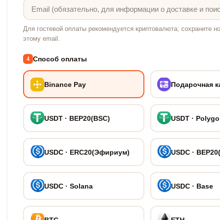
Для гостевой оплаты рекомендуется криптовалюта; сохраните но
этому email.
Способ оплаты
4
Binance Pay
Подарочная к
USDT · BEP20(BSC)
USDT · Polyg
USDC · ERC20(Эфириум)
USDC · BEP20
USDC · Solana
USDC · Base
BTC
ETH