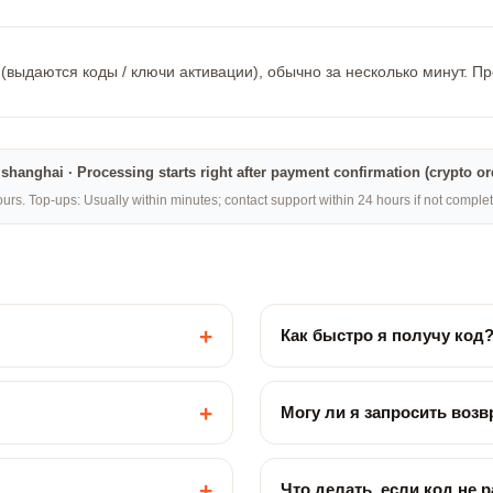
(выдаются коды / ключи активации), обычно за несколько минут. П
na·shanghai · Processing starts right after payment confirmation (crypto o
rs. Top-ups: Usually within minutes; contact support within 24 hours if not compl
+
Как быстро я получу код
+
Могу ли я запросить возв
+
Что делать, если код не 