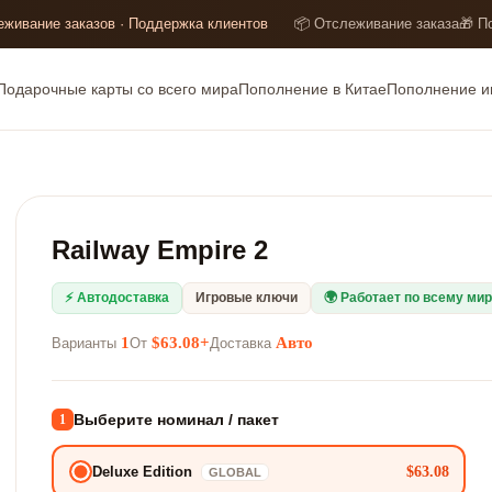
еживание заказов · Поддержка клиентов
📦 Отслеживание заказа
🎁 П
Подарочные карты со всего мира
Пополнение в Китае
Пополнение и
Railway Empire 2
⚡ Автодоставка
Игровые ключи
🌍 Работает по всему ми
1
$63.08+
Авто
Варианты
От
Доставка
Выберите номинал / пакет
1
$63.08
Deluxe Edition
GLOBAL