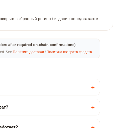
роверьте выбранный регион / издание перед заказом.
rders after required on-chain confirmations).
eted. See
Политика доставки
/
Политика возврата средств
+
?
+
рат?
+
работает?