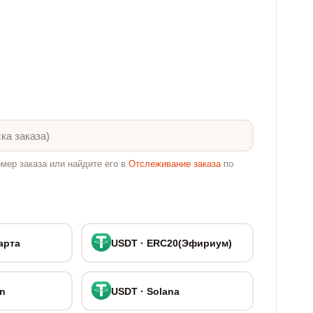
мер заказа или найдите его в
Отслеживание заказа
по
арта
USDT · ERC20(Эфириум)
on
USDT · Solana