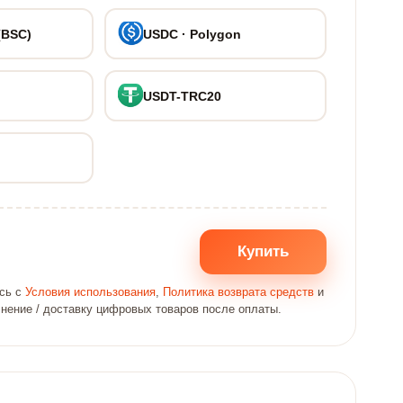
(BSC)
USDC · Polygon
USDT-TRC20
Купить
есь с
Условия использования
,
Политика возврата средств
и
лнение / доставку цифровых товаров после оплаты.