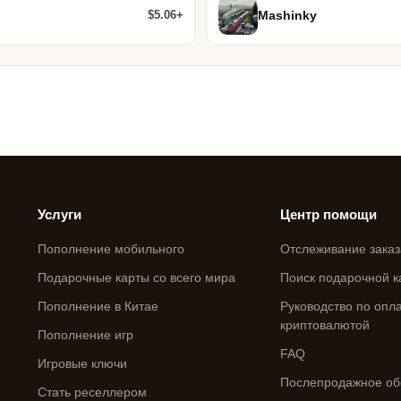
$5.06+
Mashinky
Услуги
Центр помощи
Пополнение мобильного
Отслеживание заказ
Подарочные карты со всего мира
Поиск подарочной к
Пополнение в Китае
Руководство по опл
криптовалютой
Пополнение игр
FAQ
Игровые ключи
Послепродажное об
Стать реселлером