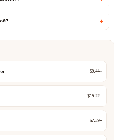
+
кой?
$9.44+
or
$15.22+
$7.39+