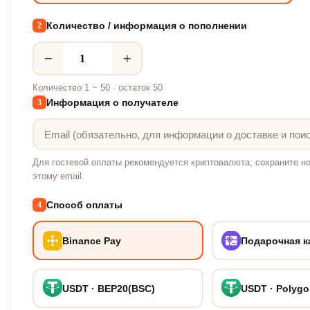
Количество / информация о пополнении
2
−
+
Количество 1 ~ 50 · остаток 50
Информация о получателе
3
Для гостевой оплаты рекомендуется криптовалюта; сохраните но
этому email.
Способ оплаты
4
Binance Pay
Подарочная к
USDT · BEP20(BSC)
USDT · Polyg