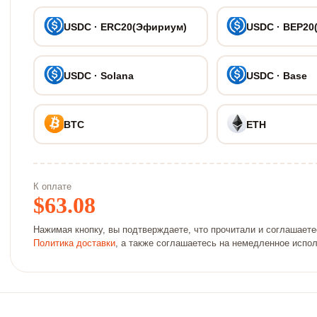
USDC · ERC20(Эфириум)
USDC · BEP20
USDC · Solana
USDC · Base
BTC
ETH
К оплате
$
63.08
Нажимая кнопку, вы подтверждаете, что прочитали и соглашает
Политика доставки
, а также соглашаетесь на немедленное испо