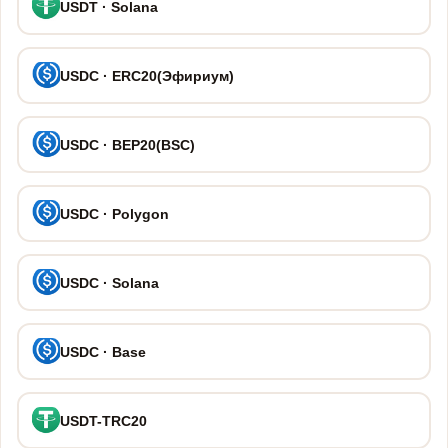
USDT · Solana
USDC · ERC20(Эфириум)
USDC · BEP20(BSC)
USDC · Polygon
USDC · Solana
USDC · Base
USDT-TRC20