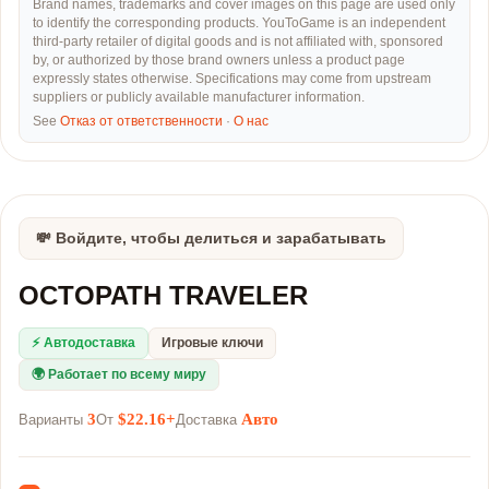
Brand names, trademarks and cover images on this page are used only
to identify the corresponding products. YouToGame is an independent
third-party retailer of digital goods and is not affiliated with, sponsored
by, or authorized by those brand owners unless a product page
expressly states otherwise. Specifications may come from upstream
suppliers or publicly available manufacturer information.
See
Отказ от ответственности
·
О нас
💸 Войдите, чтобы делиться и зарабатывать
OCTOPATH TRAVELER
⚡ Автодоставка
Игровые ключи
🌍 Работает по всему миру
3
$22.16+
Авто
Варианты
От
Доставка