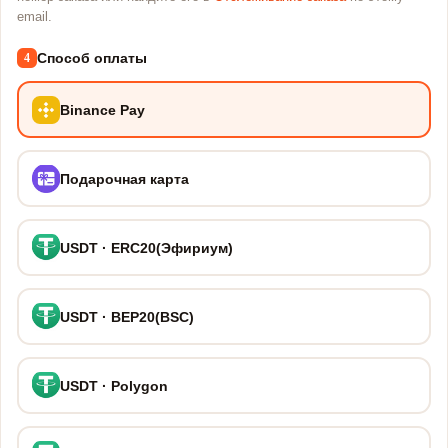
email.
Способ оплаты
4
Binance Pay
Подарочная карта
USDT · ERC20(Эфириум)
USDT · BEP20(BSC)
USDT · Polygon