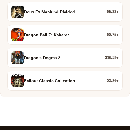
$5.33+
Deus Ex Mankind Divided
$8.75+
Dragon Ball Z: Kakarot
$16.58+
Dragon's Dogma 2
$3.26+
Fallout Classic Collection