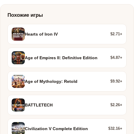
Похожие игры
$2.71+
Hearts of Iron IV
$4.87+
Age of Empires II: Definitive Edition
$9.92+
Age of Mythology: Retold
$2.26+
BATTLETECH
$32.16+
Civilization V Complete Edition