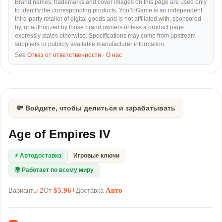
Brand names, trademarks and cover images on this page are used only
to identify the corresponding products. YouToGame is an independent
third-party retailer of digital goods and is not affiliated with, sponsored
by, or authorized by those brand owners unless a product page
expressly states otherwise. Specifications may come from upstream
suppliers or publicly available manufacturer information.
See
Отказ от ответственности
·
О нас
💸 Войдите, чтобы делиться и зарабатывать
Age of Empires IV
⚡ Автодоставка
Игровые ключи
🌍 Работает по всему миру
2
$5.96+
Авто
Варианты
От
Доставка