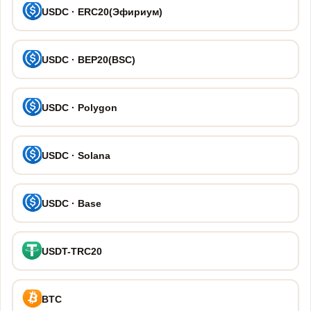
USDC · ERC20(Эфириум)
USDC · BEP20(BSC)
USDC · Polygon
USDC · Solana
USDC · Base
USDT-TRC20
BTC