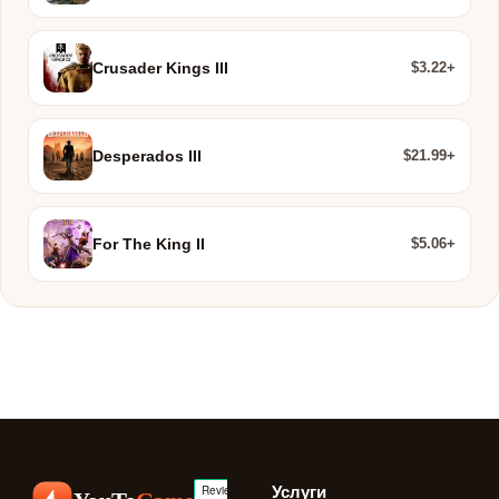
$3.22+
Crusader Kings III
$21.99+
Desperados III
$5.06+
For The King II
Услуги