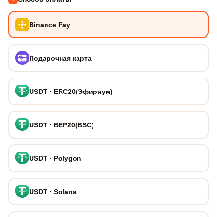
Binance Pay
Подарочная карта
USDT · ERC20(Эфириум)
USDT · BEP20(BSC)
USDT · Polygon
USDT · Solana