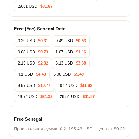
29.51 USD
$31.87
Free (Yas) Senegal Data
0.29 USD
$0.31
0.49 USD
$0.53
0.68 USD
$0.73
1.07 USD
$1.16
2.15 USD
$2.32
3.13 USD
$3.38
4.1 USD
$4.43
5.08 USD
$5.49
9.97 USD
$10.77
10.94 USD
$11.82
19.74 USD
$21.32
29.51 USD
$31.87
Free Senegal
Произвольная сумма:
0.2–195.43 USD
· Цена от $0.22