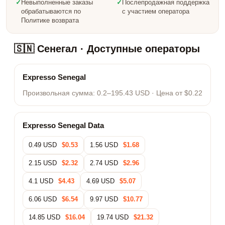
✓
Невыполненные заказы
✓
Послепродажная поддержка
обрабатываются по
с участием оператора
Политике возврата
🇸🇳 Сенегал · Доступные операторы
Expresso Senegal
Произвольная сумма:
0.2–195.43 USD
· Цена от $0.22
Expresso Senegal Data
0.49 USD
$0.53
1.56 USD
$1.68
2.15 USD
$2.32
2.74 USD
$2.96
4.1 USD
$4.43
4.69 USD
$5.07
6.06 USD
$6.54
9.97 USD
$10.77
14.85 USD
$16.04
19.74 USD
$21.32