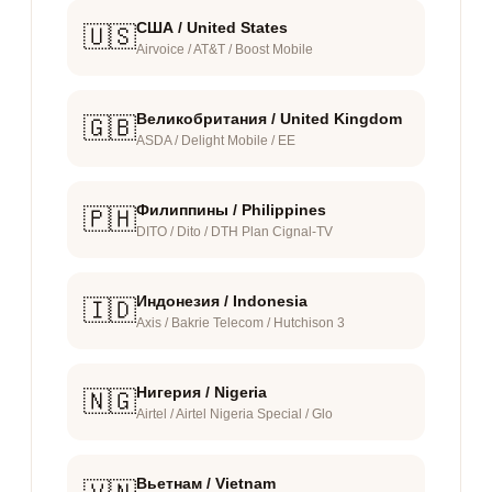
США / United States
🇺🇸
Airvoice / AT&T / Boost Mobile
Великобритания / United Kingdom
🇬🇧
ASDA / Delight Mobile / EE
Филиппины / Philippines
🇵🇭
DITO / Dito / DTH Plan Cignal-TV
Индонезия / Indonesia
🇮🇩
Axis / Bakrie Telecom / Hutchison 3
Нигерия / Nigeria
🇳🇬
Airtel / Airtel Nigeria Special / Glo
Вьетнам / Vietnam