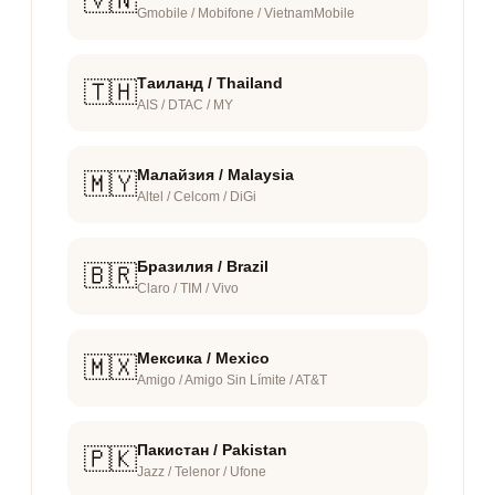
🇻🇳
Gmobile / Mobifone / VietnamMobile
Таиланд / Thailand
🇹🇭
AIS / DTAC / MY
Малайзия / Malaysia
🇲🇾
Altel / Celcom / DiGi
Бразилия / Brazil
🇧🇷
Claro / TIM / Vivo
Мексика / Mexico
🇲🇽
Amigo / Amigo Sin Límite / AT&T
Пакистан / Pakistan
🇵🇰
Jazz / Telenor / Ufone