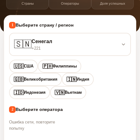
Страны
Операторы
Доля успешных
Выберите страну / регион
1
Сенегал
🇸🇳
+221
🇺🇸
🇵🇭
США
Филиппины
🇬🇧
🇮🇳
Великобритания
Индия
🇮🇩
🇻🇳
Индонезия
Вьетнам
Выберите оператора
2
Ошибка сети, повторите
попытку