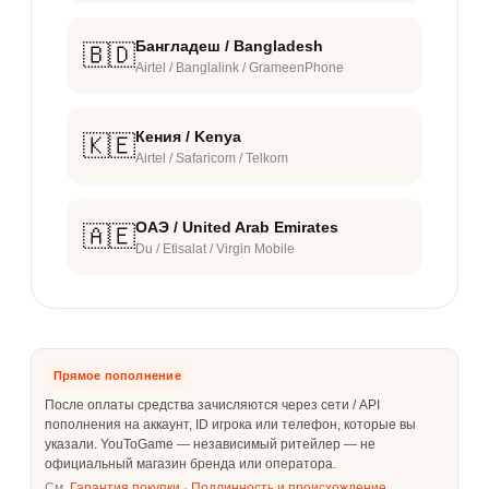
Бангладеш / Bangladesh
🇧🇩
Airtel / Banglalink / GrameenPhone
Кения / Kenya
🇰🇪
Airtel / Safaricom / Telkom
ОАЭ / United Arab Emirates
🇦🇪
Du / Etisalat / Virgin Mobile
Прямое пополнение
После оплаты средства зачисляются через сети / API
пополнения на аккаунт, ID игрока или телефон, которые вы
указали. YouToGame — независимый ритейлер — не
официальный магазин бренда или оператора.
См.
Гарантия покупки
·
Подлинность и происхождение