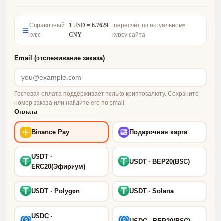
Справочный
1 USD = 6.7629
,пересчёт по актуальному
курс
CNY
курсу сайта
Email (отслеживание заказа)
Гостевая оплата поддерживает только криптовалюту. Сохраните
номер заказа или найдите его по email.
Оплата
Binance Pay
Подарочная карта
USDT ·
USDT · BEP20(BSC)
ERC20(Эфириум)
USDT · Polygon
USDT · Solana
USDC ·
USDC · BEP20(BSC)