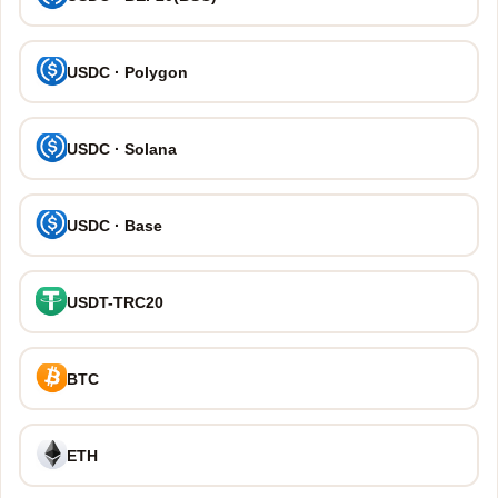
USDC · Polygon
USDC · Solana
USDC · Base
USDT-TRC20
BTC
ETH