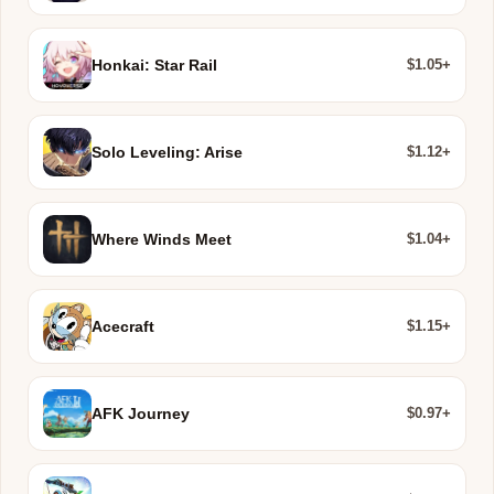
$1.05+
Honkai: Star Rail
$1.12+
Solo Leveling: Arise
$1.04+
Where Winds Meet
$1.15+
Acecraft
$0.97+
AFK Journey