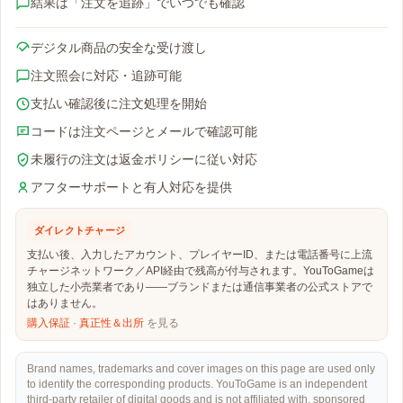
結果は「注文を追跡」でいつでも確認
デジタル商品の安全な受け渡し
注文照会に対応・追跡可能
支払い確認後に注文処理を開始
コードは注文ページとメールで確認可能
未履行の注文は返金ポリシーに従い対応
アフターサポートと有人対応を提供
ダイレクトチャージ
支払い後、入力したアカウント、プレイヤーID、または電話番号に上流
チャージネットワーク／API経由で残高が付与されます。YouToGameは
独立した小売業者であり——ブランドまたは通信事業者の公式ストアで
はありません。
購入保証
·
真正性＆出所
を見る
Brand names, trademarks and cover images on this page are used only
to identify the corresponding products. YouToGame is an independent
third-party retailer of digital goods and is not affiliated with, sponsored