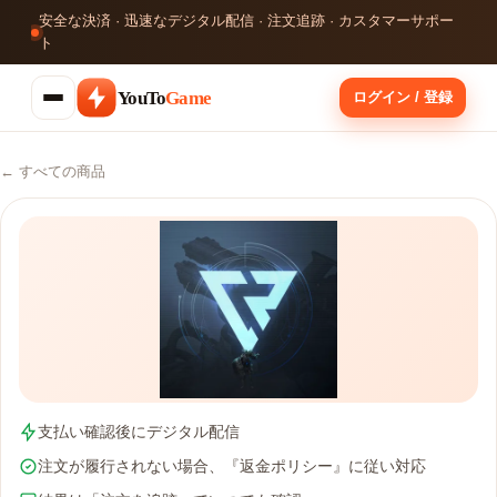
安全な決済 · 迅速なデジタル配信 · 注文追跡 · カスタマーサポー
ト
YouTo
Game
ログイン / 登録
← すべての商品
支払い確認後にデジタル配信
注文が履行されない場合、『返金ポリシー』に従い対応