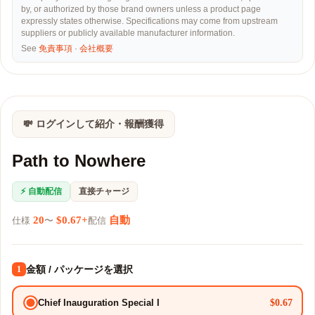
by, or authorized by those brand owners unless a product page
expressly states otherwise. Specifications may come from upstream
suppliers or publicly available manufacturer information.
See
免責事項
·
会社概要
💸 ログインして紹介・報酬獲得
Path to Nowhere
⚡ 自動配信
直接チャージ
20
$0.67+
自動
仕様
〜
配信
金額 / パッケージを選択
1
$0.67
Chief Inauguration Special I