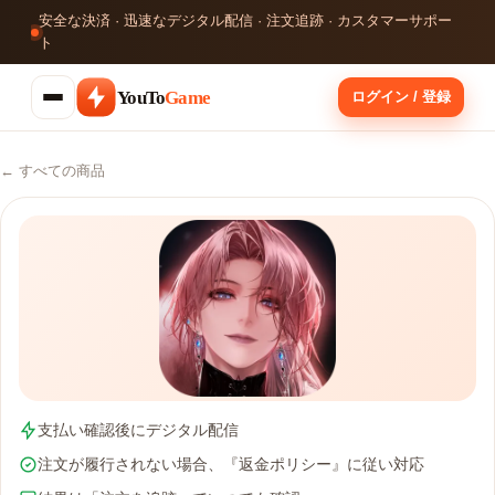
安全な決済 · 迅速なデジタル配信 · 注文追跡 · カスタマーサポー
ト
YouTo
Game
ログイン / 登録
← すべての商品
支払い確認後にデジタル配信
注文が履行されない場合、『返金ポリシー』に従い対応