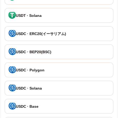
USDT · Solana
USDC · ERC20(イーサリアム)
USDC · BEP20(BSC)
USDC · Polygon
USDC · Solana
USDC · Base