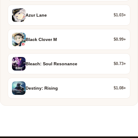
$1.03+
Azur Lane
$0.99+
Black Clover M
$0.73+
Bleach: Soul Resonance
$1.08+
Destiny: Rising