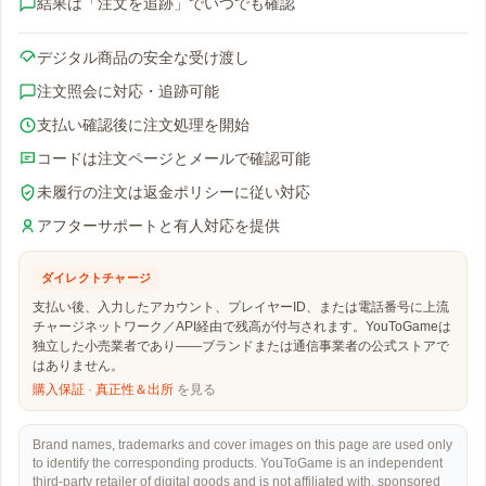
結果は「注文を追跡」でいつでも確認
デジタル商品の安全な受け渡し
注文照会に対応・追跡可能
支払い確認後に注文処理を開始
コードは注文ページとメールで確認可能
未履行の注文は返金ポリシーに従い対応
アフターサポートと有人対応を提供
ダイレクトチャージ
支払い後、入力したアカウント、プレイヤーID、または電話番号に上流
チャージネットワーク／API経由で残高が付与されます。YouToGameは
独立した小売業者であり——ブランドまたは通信事業者の公式ストアで
はありません。
購入保証
·
真正性＆出所
を見る
Brand names, trademarks and cover images on this page are used only
to identify the corresponding products. YouToGame is an independent
third-party retailer of digital goods and is not affiliated with, sponsored