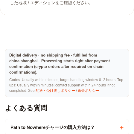
した地域 / エディションをご確認ください。
Digital delivery · no shipping fee · fulfilled from
china·shanghai · Processing starts right after payment
confirmation (crypto orders after required on-chain
confirmations).
Codes: Usually within minutes; target handling window 0–2 hours. Top-
ups: Usually within minutes; contact support within 24 hours if not
completed. See
配送・受け渡しポリシー
/
返金ポリシー
よくある質問
+
Path to Nowhereチャージの購入方法は？