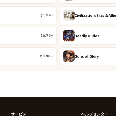
Civilization: Eras & Alli
$1.29+
Deadly Dudes
$0.79+
Guns of Glory
$0.98+
サービス
ヘルプセンター