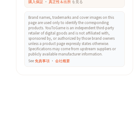
購入保証
·
真正性＆出所
を見る
Brand names, trademarks and cover images on this
page are used only to identify the corresponding
products. YouToGame is an independent third-party
retailer of digital goods and is not affiliated with,
sponsored by, or authorized by those brand owners
unless a product page expressly states otherwise.
Specifications may come from upstream suppliers or
publicly available manufacturer information.
See
免責事項
·
会社概要