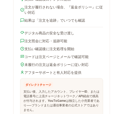
注文が履行されない場合、『返金ポリシー』に従
い対応
結果は「注文を追跡」でいつでも確認
デジタル商品の安全な受け渡し
注文照会に対応・追跡可能
支払い確認後に注文処理を開始
コードは注文ページとメールで確認可能
未履行の注文は返金ポリシーに従い対応
アフターサポートと有人対応を提供
ダイレクトチャージ
支払い後、入力したアカウント、プレイヤーID、または
電話番号に上流チャージネットワーク／API経由で残高
が付与されます。YouToGameは独立した小売業者であ
り——ブランドまたは通信事業者の公式ストアではあり
ません。