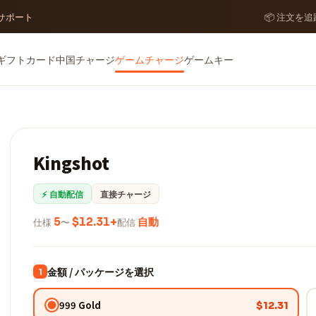
ーサポート
📦 注文を追
ギフトカード
中国チャージ
ゲームチャージ
ゲームキー
Kingshot
⚡ 自動配信
直接チャージ
仕様
5
〜
$12.31+
配信
自動
金額 / パッケージを選択
1
999 Gold
$12.31