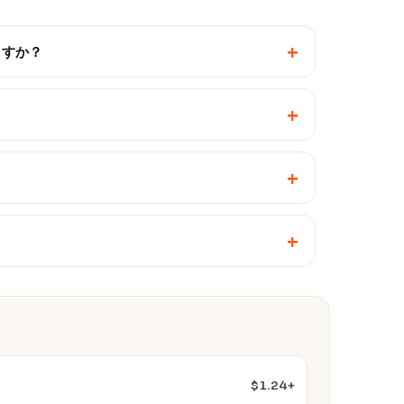
+
ますか？
+
+
+
$1.24+