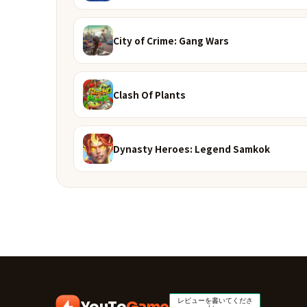
City of Crime: Gang Wars
Clash Of Plants
Dynasty Heroes: Legend Samkok
YouTo
Game