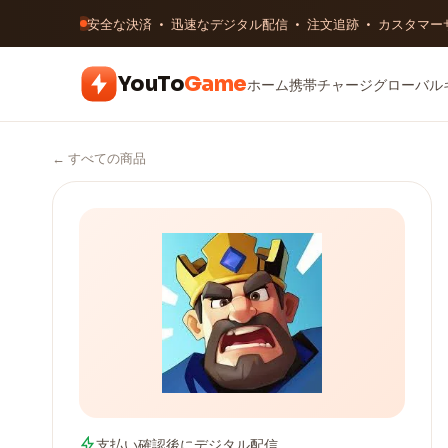
安全な決済 · 迅速なデジタル配信 · 注文追跡 · カスタマ
YouTo
Game
ホーム
携帯チャージ
グローバル
← すべての商品
支払い確認後にデジタル配信