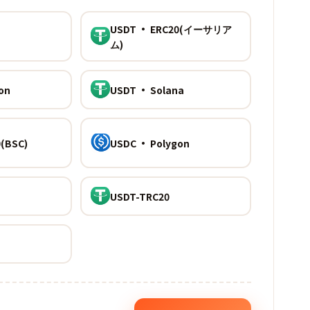
USDT · ERC20(イーサリア
ム)
on
USDT · Solana
(BSC)
USDC · Polygon
USDT-TRC20