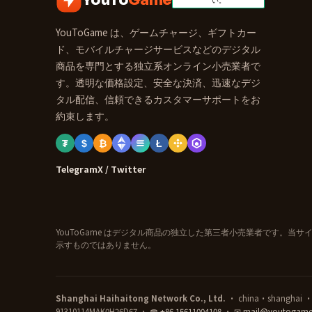
YouToGame は、ゲームチャージ、ギフトカー
ド、モバイルチャージサービスなどのデジタル
商品を専門とする独立系オンライン小売業者で
す。透明な価格設定、安全な決済、迅速なデジ
タル配信、信頼できるカスタマーサポートをお
約束します。
₮
$
₿
Ł
Telegram
X / Twitter
YouToGame はデジタル商品の独立した第三者小売業者です。
示すものではありません。
Shanghai Haihaitong Network Co., Ltd.
· china·shanghai · 登
91310114MAK0H26D67 · ☎
+86 15611004108
· ✉
mail@youtogam