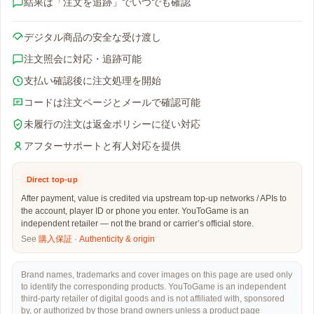
結果は「注文を追跡」でいつでも確認
デジタル商品の安全な受け渡し
注文照会に対応・追跡可能
支払い確認後に注文処理を開始
コードは注文ページとメールで確認可能
未履行の注文は返金ポリシーに従い対応
アフターサポートと有人対応を提供
Direct top-up
After payment, value is credited via upstream top-up networks / APIs to
the account, player ID or phone you enter. YouToGame is an
independent retailer — not the brand or carrier’s official store.
See
購入保証
·
Authenticity & origin
Brand names, trademarks and cover images on this page are used only
to identify the corresponding products. YouToGame is an independent
third-party retailer of digital goods and is not affiliated with, sponsored
by, or authorized by those brand owners unless a product page