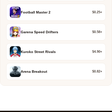
$0.25+
Football Master 2
$0.58+
Garena Speed Drifters
$4.90+
Kuroko Street Rivals
$0.82+
Arena Breakout