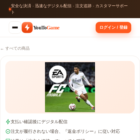
安全な決済 · 迅速なデジタル配信 · 注文追跡 · カスタマーサポー
ト
YouTo
Game
ログイン / 登録
← すべての商品
支払い確認後にデジタル配信
注文が履行されない場合、『返金ポリシー』に従い対応