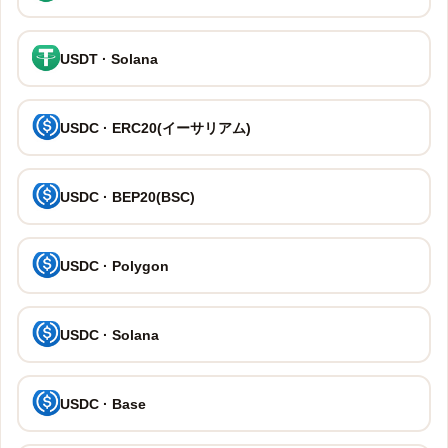
USDT · Solana
USDC · ERC20(イーサリアム)
USDC · BEP20(BSC)
USDC · Polygon
USDC · Solana
USDC · Base