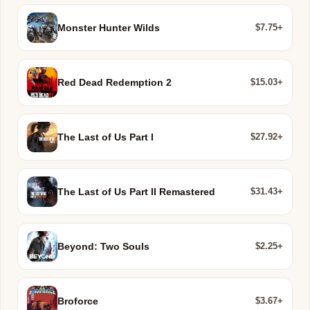
$7.75+
Monster Hunter Wilds
$15.03+
Red Dead Redemption 2
$27.92+
The Last of Us Part I
$31.43+
The Last of Us Part II Remastered
$2.25+
Beyond: Two Souls
$3.67+
Broforce