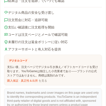
結果は「注文を追跡」でいつでも確認
デジタル商品の安全な受け渡し
注文照会に対応・追跡可能
支払い確認後に注文処理を開始
コードは注文ページとメールで確認可能
未履行の注文は返金ポリシーに従い対応
アフターサポートと有人対応を提供
デジタルコード
支払い後、注文ページでデジタル引き換え／ギフトカードコードを受け
取ります。YouToGameは独立した小売業者であり——ブランドの公式
ストアではありません。商標は識別のみです。
購入保証
·
真正性＆出所
を見る
Brand names, trademarks and cover images on this page are used only
to identify the corresponding products. YouToGame is an independent
third-party retailer of digital goods and is not affiliated with, sponsored
by, or authorized by those brand owners unless a product page