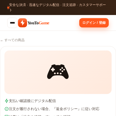
安全な決済 · 迅速なデジタル配信 · 注文追跡 · カスタマーサポー
ト
YouTo
Game
ログイン / 登録
← すべての商品
🎮
支払い確認後にデジタル配信
注文が履行されない場合、『返金ポリシー』に従い対応