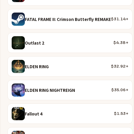
FATAL FRAME II: Crimson Butterfly REMAKE
$31.14+
Outlast 2
$4.38+
ELDEN RING
$32.92+
ELDEN RING NIGHTREIGN
$35.06+
Fallout 4
$1.53+