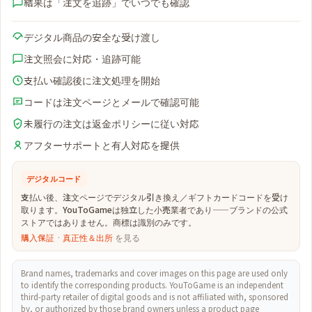
結果は「注文を追跡」でいつでも確認
デジタル商品の安全な受け渡し
注文照会に対応・追跡可能
支払い確認後に注文処理を開始
コードは注文ページとメールで確認可能
未履行の注文は返金ポリシーに従い対応
アフターサポートと有人対応を提供
デジタルコード
支払い後、注文ページでデジタル引き換え／ギフトカードコードを受け
取ります。YouToGameは独立した小売業者であり——ブランドの公式
ストアではありません。商標は識別のみです。
購入保証
·
真正性＆出所
を見る
Brand names, trademarks and cover images on this page are used only
to identify the corresponding products. YouToGame is an independent
third-party retailer of digital goods and is not affiliated with, sponsored
by, or authorized by those brand owners unless a product page