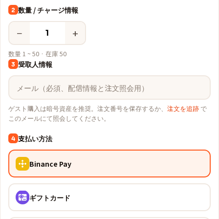
数量 / チャージ情報
2
−
+
数量 1 ~ 50 · 在庫 50
受取人情報
3
ゲスト購入は暗号資産を推奨。注文番号を保存するか、
注文を追跡
で
このメールにて照会してください。
支払い方法
4
Binance Pay
ギフトカード