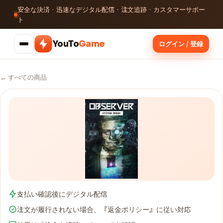
安全な決済 · 迅速なデジタル配信 · 注文追跡 · カスタマーサポー
ト
YouTo
Game
ログイン / 登録
← すべての商品
支払い確認後にデジタル配信
注文が履行されない場合、『返金ポリシー』に従い対応