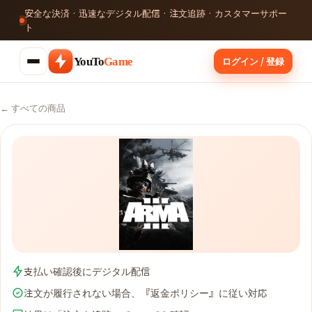
安全な決済 · 迅速なデジタル配信 · 注文追跡 · カスタマーサポー
ト
ログイン / 登録
YouTo
Game
← すべての商品
支払い確認後にデジタル配信
注文が履行されない場合、『返金ポリシー』に従い対応