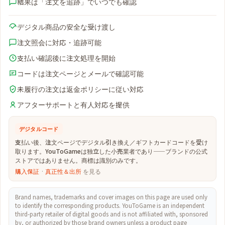
結果は「注文を追跡」でいつでも確認
デジタル商品の安全な受け渡し
注文照会に対応・追跡可能
支払い確認後に注文処理を開始
コードは注文ページとメールで確認可能
未履行の注文は返金ポリシーに従い対応
アフターサポートと有人対応を提供
デジタルコード
支払い後、注文ページでデジタル引き換え／ギフトカードコードを受け
取ります。YouToGameは独立した小売業者であり——ブランドの公式
ストアではありません。商標は識別のみです。
購入保証
·
真正性＆出所
を見る
Brand names, trademarks and cover images on this page are used only
to identify the corresponding products. YouToGame is an independent
third-party retailer of digital goods and is not affiliated with, sponsored
by, or authorized by those brand owners unless a product page