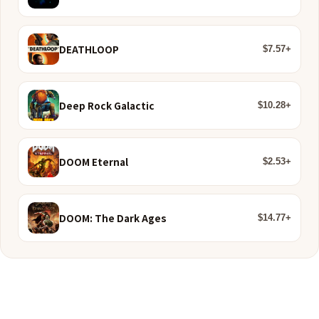
DEATHLOOP
$7.57+
Deep Rock Galactic
$10.28+
DOOM Eternal
$2.53+
DOOM: The Dark Ages
$14.77+