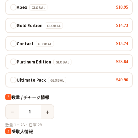
Apex
$10.95
GLOBAL
Gold Edition
$14.73
GLOBAL
Contact
$15.74
GLOBAL
Platinum Edition
$23.64
GLOBAL
Ultimate Pack
$49.96
GLOBAL
数量 / チャージ情報
2
−
+
数量 1 ~ 28 · 在庫 28
受取人情報
3