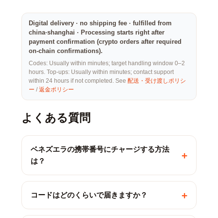
Digital delivery · no shipping fee · fulfilled from
china·shanghai · Processing starts right after
payment confirmation (crypto orders after required
on-chain confirmations).
Codes: Usually within minutes; target handling window 0–2
hours. Top-ups: Usually within minutes; contact support
within 24 hours if not completed. See
配送・受け渡しポリシ
ー
/
返金ポリシー
よくある質問
ベネズエラの携帯番号にチャージする方法
+
は？
+
コードはどのくらいで届きますか？