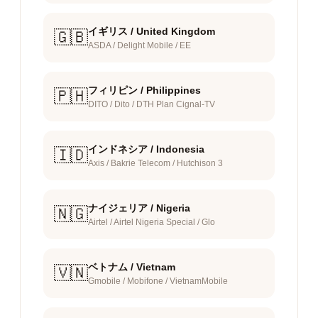
イギリス / United Kingdom
🇬🇧
ASDA / Delight Mobile / EE
フィリピン / Philippines
🇵🇭
DITO / Dito / DTH Plan Cignal-TV
インドネシア / Indonesia
🇮🇩
Axis / Bakrie Telecom / Hutchison 3
ナイジェリア / Nigeria
🇳🇬
Airtel / Airtel Nigeria Special / Glo
ベトナム / Vietnam
🇻🇳
Gmobile / Mobifone / VietnamMobile