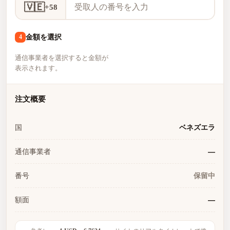
🇻🇪
+58
金額を選択
4
通信事業者を選択すると金額が
表示されます。
注文概要
国
ベネズエラ
通信事業者
—
番号
保留中
額面
—