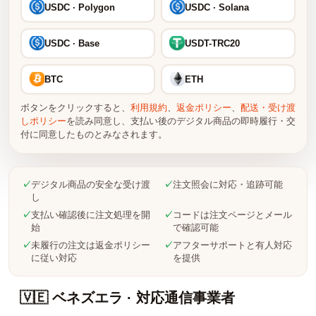
USDC · Polygon
USDC · Solana
USDC · Base
USDT-TRC20
BTC
ETH
ボタンをクリックすると、
利用規約
、
返金ポリシー
、
配送・受け渡
しポリシー
を読み同意し、支払い後のデジタル商品の即時履行・交
付に同意したものとみなされます。
✓
デジタル商品の安全な受け渡
✓
注文照会に対応・追跡可能
し
✓
支払い確認後に注文処理を開
✓
コードは注文ページとメール
始
で確認可能
✓
未履行の注文は返金ポリシー
✓
アフターサポートと有人対応
に従い対応
を提供
🇻🇪 ベネズエラ · 対応通信事業者