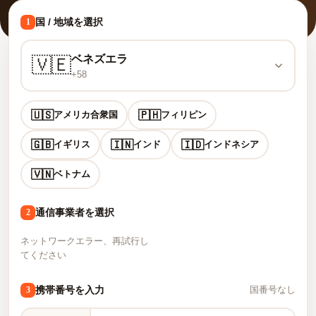
国 / 地域を選択
1
ベネズエラ
🇻🇪
+58
🇺🇸
🇵🇭
アメリカ合衆国
フィリピン
🇬🇧
🇮🇳
🇮🇩
イギリス
インド
インドネシア
🇻🇳
ベトナム
通信事業者を選択
2
ネットワークエラー、再試行し
てください
携帯番号を入力
3
国番号なし