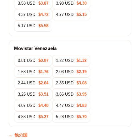
3.58 USD
$3.87
3.98 USD
$4.30
4.37 USD
$4.72
4.77 USD
$5.15
5.17 USD
$5.58
Movistar Venezuela
0.81 USD
$0.87
1.22 USD
$1.32
1.63 USD
$1.76
2.03 USD
$2.19
2.44 USD
$2.64
2.85 USD
$3.08
3.25 USD
$3.51
3.66 USD
$3.95
4.07 USD
$4.40
4.47 USD
$4.83
4.88 USD
$5.27
5.28 USD
$5.70
← 他の国