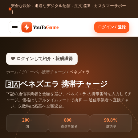
安全な決済 · 迅速なデジタル配信 · 注文追跡 · カスタマーサポー
ト
YouTo
Game
ログイン / 登録
💸 ログインして紹介・報酬獲得
ホーム
/
グローバル携帯チャージ
/
ベネズエラ
🇻🇪
ベネズエラ 携帯チャージ
下記の通信事業者と金額を選び、ベネズエラ の携帯番号を入力してチ
ャージ。価格はリアルタイムレートで換算 — 通信事業者へ直接チャ
ージ、失敗時は残高へ全額返金。
200+
800+
99.8%
国
通信事業者
成功率