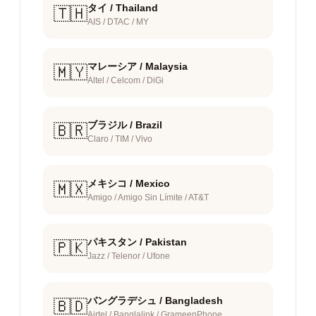
タイ / Thailand
🇹🇭
AIS / DTAC / MY
マレーシア / Malaysia
🇲🇾
Altel / Celcom / DiGi
ブラジル / Brazil
🇧🇷
Claro / TIM / Vivo
メキシコ / Mexico
🇲🇽
Amigo / Amigo Sin Límite / AT&T
パキスタン / Pakistan
🇵🇰
Jazz / Telenor / Ufone
バングラデシュ / Bangladesh
🇧🇩
Airtel / Banglalink / GrameenPhone