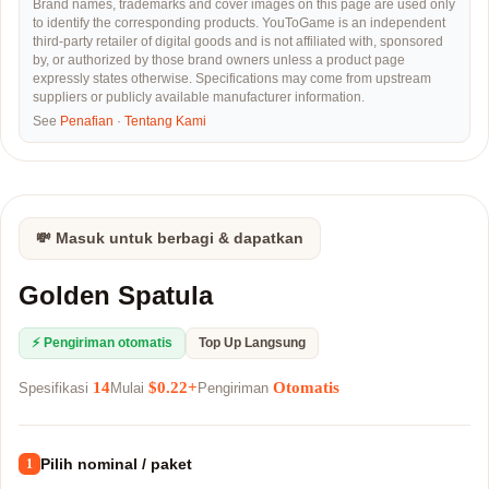
Brand names, trademarks and cover images on this page are used only
to identify the corresponding products. YouToGame is an independent
third-party retailer of digital goods and is not affiliated with, sponsored
by, or authorized by those brand owners unless a product page
expressly states otherwise. Specifications may come from upstream
suppliers or publicly available manufacturer information.
See
Penafian
·
Tentang Kami
💸 Masuk untuk berbagi & dapatkan
Golden Spatula
⚡ Pengiriman otomatis
Top Up Langsung
14
$0.22+
Otomatis
Spesifikasi
Mulai
Pengiriman
Pilih nominal / paket
1