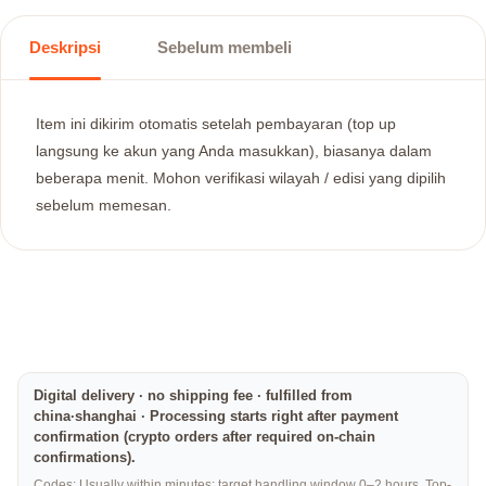
Deskripsi
Sebelum membeli
Item ini dikirim otomatis setelah pembayaran (top up
langsung ke akun yang Anda masukkan), biasanya dalam
beberapa menit. Mohon verifikasi wilayah / edisi yang dipilih
sebelum memesan.
Digital delivery · no shipping fee · fulfilled from
china·shanghai · Processing starts right after payment
confirmation (crypto orders after required on-chain
confirmations).
Codes: Usually within minutes; target handling window 0–2 hours. Top-