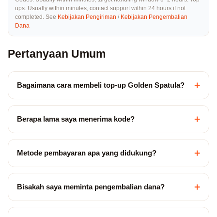
ups: Usually within minutes; contact support within 24 hours if not
completed. See
Kebijakan Pengiriman
/
Kebijakan Pengembalian
Dana
Pertanyaan Umum
+
Bagaimana cara membeli top-up Golden Spatula?
+
Berapa lama saya menerima kode?
+
Metode pembayaran apa yang didukung?
+
Bisakah saya meminta pengembalian dana?