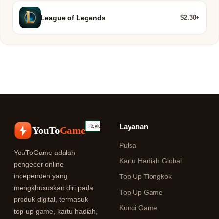
$2.30+
League of Legends
Layanan
YouTo
Game
Pulsa
YouToGame adalah
Kartu Hadiah Global
pengecer online
independen yang
Top Up Tiongkok
mengkhususkan diri pada
Top Up Game
produk digital, termasuk
Kunci Game
top-up game, kartu hadiah,