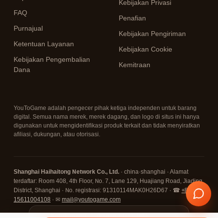
Kebijakan Privasi
FAQ
Penafian
Purnajual
Kebijakan Pengiriman
Ketentuan Layanan
Kebijakan Cookie
Kebijakan Pengembalian
Kemitraan
Dana
YouToGame adalah pengecer pihak ketiga independen untuk barang
digital. Semua nama merek, merek dagang, dan logo di situs ini hanya
digunakan untuk mengidentifikasi produk terkait dan tidak menyiratkan
afiliasi, dukungan, atau otorisasi.
Shanghai Haihaitong Network Co., Ltd.
· china·shanghai · Alamat
terdaftar: Room 408, 4th Floor, No. 7, Lane 129, Huajiang Road, Jiading
District, Shanghai · No. registrasi: 91310114MAK0H26D67 · ☎
+86
15611004108
· ✉
mail@youtogame.com
© 2026 YouToGame ·
Ketuk menu ⋮ (kanan atas), lalu
✕