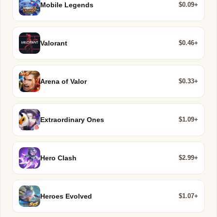
$0.09+
Mobile Legends
$0.46+
Valorant
$0.33+
Arena of Valor
$1.09+
Extraordinary Ones
$2.99+
Hero Clash
$1.07+
Heroes Evolved