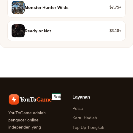
$7.75+
Monster Hunter Wilds
$3.18+
Ready or Not
Layanan
YouTo
Game
Pulsa
YouToGame adalah
Kartu Hadiah
pengecer online
independen yang
Top Up Tiongkok