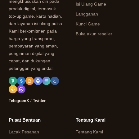
mengkhususkan diri pada
Isi Ulang Game
produk digital, termasuk
Langganan
top-up game, kartu hadiah,
dan layanan isi ulang pulsa.
Kunci Game
Kami berkomitmen pada
Buka akun reseller
harga yang transparan,
pembayaran yang aman,
pengiriman digital yang
cepat, dan dukungan
pelanggan yang andal.
₮
$
₿
Ł
Telegram
X / Twitter
Pusat Bantuan
Tentang Kami
Lacak Pesanan
Tentang Kami