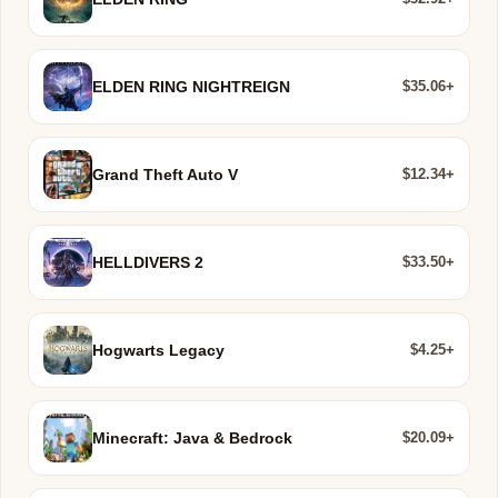
$35.06+
ELDEN RING NIGHTREIGN
$12.34+
Grand Theft Auto V
$33.50+
HELLDIVERS 2
$4.25+
Hogwarts Legacy
$20.09+
Minecraft: Java & Bedrock