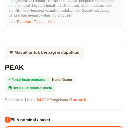
mengidentifikasi produk. YouToGame adalah pengecer independen
barang digital dan tidak berafiliasi, disponsori, atau diotorisasi oleh
pemilik merek tersebut kecuali dinyatakan lain. Spesifikasi dapat
berasal dari pemasok atau info produsen.
Lihat
Penafian
·
Tentang Kami
💸 Masuk untuk berbagi & dapatkan
PEAK
⚡ Pengiriman otomatis
Kunci Game
🌍 Berlaku di seluruh dunia
1
$4.92+
Otomatis
Spesifikasi
Mulai
Pengiriman
Pilih nominal / paket
1