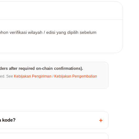
on verifikasi wilayah / edisi yang dipilih sebelum
rders after required on-chain confirmations).
eted. See
Kebijakan Pengiriman
/
Kebijakan Pengembalian
+
a kode?