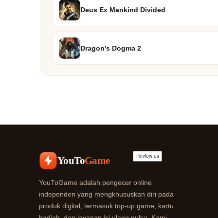
Deus Ex Mankind Divided
Dragon's Dogma 2
YouTo
Game
YouToGame adalah pengecer online
independen yang mengkhususkan diri pada
produk digital, termasuk top-up game, kartu
hadiah, dan layanan isi ulang pulsa. Kami