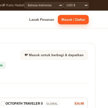
an
🎁 Kartu Hadiah
Lacak Pesanan
Masuk / Daftar
💸 Masuk untuk berbagi & dapatkan
ia
$34.08
OCTOPATH TRAVELER 0
GLOBAL