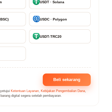
on
USDT · Solana
(BSC)
USDC · Polygon
USDT-TRC20
Beli sekarang
yetujui
Ketentuan Layanan
,
Kebijakan Pengembalian Dana
,
 barang digital segera setelah pembayaran.