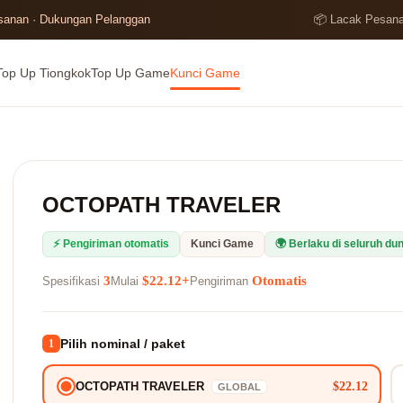
esanan · Dukungan Pelanggan
📦 Lacak Pesan
Top Up Tiongkok
Top Up Game
Kunci Game
OCTOPATH TRAVELER
⚡ Pengiriman otomatis
Kunci Game
🌍 Berlaku di seluruh dun
3
$22.12+
Otomatis
Spesifikasi
Mulai
Pengiriman
Pilih nominal / paket
1
$22.12
OCTOPATH TRAVELER
GLOBAL