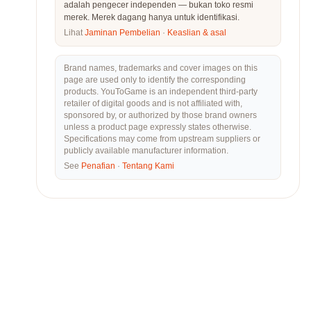
adalah pengecer independen — bukan toko resmi
merek. Merek dagang hanya untuk identifikasi.
Lihat
Jaminan Pembelian
·
Keaslian & asal
Brand names, trademarks and cover images on this
page are used only to identify the corresponding
products. YouToGame is an independent third-party
retailer of digital goods and is not affiliated with,
sponsored by, or authorized by those brand owners
unless a product page expressly states otherwise.
Specifications may come from upstream suppliers or
publicly available manufacturer information.
See
Penafian
·
Tentang Kami