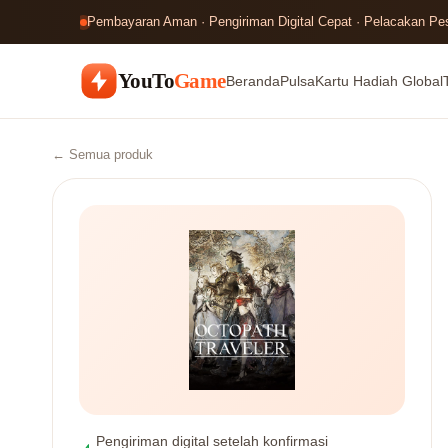
Pembayaran Aman · Pengiriman Digital Cepat · Pelacakan P
YouTo
Game
Beranda
Pulsa
Kartu Hadiah Global
← Semua produk
Pengiriman digital setelah konfirmasi