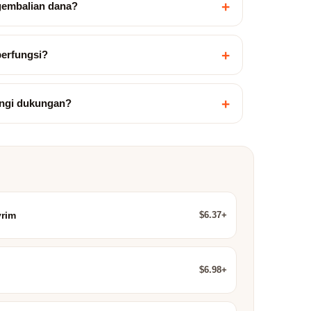
+
gembalian dana?
+
berfungsi?
+
ngi dukungan?
$6.37+
yrim
$6.98+