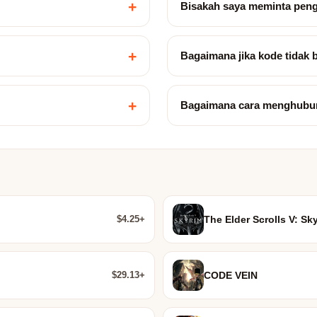
+
Bisakah saya meminta pen
+
Bagaimana jika kode tidak 
+
Bagaimana cara menghubu
$4.25+
The Elder Scrolls V: Sk
$29.13+
CODE VEIN