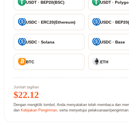
USDT · BEP20(BSC)
USDT · Polyg
USDC · ERC20(Ethereum)
USDC · BEP20
USDC · Solana
USDC · Base
BTC
ETH
Jumlah tagihan
$
22.12
Dengan mengklik tombol, Anda menyatakan telah membaca dan men
dan
Kebijakan Pengiriman
, serta menyetujui pelaksanaan/pengiriman