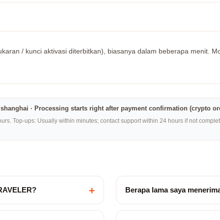
karan / kunci aktivasi diterbitkan), biasanya dalam beberapa menit. Moh
na·shanghai · Processing starts right after payment confirmation (crypto o
rs. Top-ups: Usually within minutes; contact support within 24 hours if not compl
+
TRAVELER?
Berapa lama saya menerim