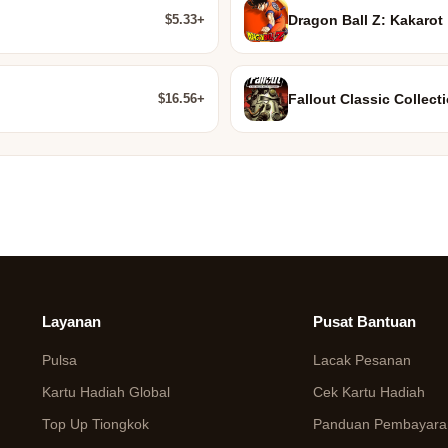
$5.33+
Dragon Ball Z: Kakarot
$16.56+
Fallout Classic Collect
Layanan
Pusat Bantuan
Pulsa
Lacak Pesanan
Kartu Hadiah Global
Cek Kartu Hadiah
Top Up Tiongkok
Panduan Pembayaran