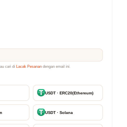
au cari di
Lacak Pesanan
dengan email ini.
USDT · ERC20(Ethereum)
on
USDT · Solana