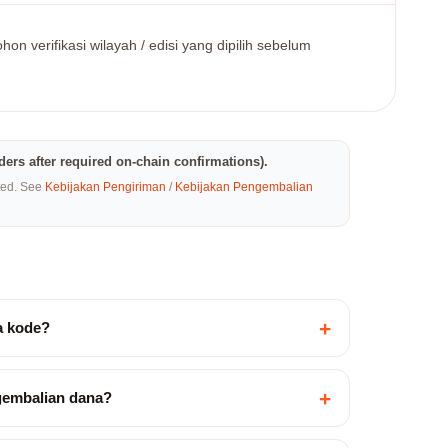
on verifikasi wilayah / edisi yang dipilih sebelum
rders after required on-chain confirmations).
eted. See
Kebijakan Pengiriman
/
Kebijakan Pengembalian
+
a kode?
+
gembalian dana?