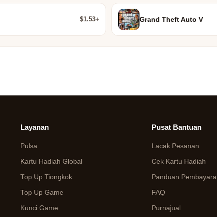
$1.53+
Grand Theft Auto V
Layanan
Pusat Bantuan
Pulsa
Lacak Pesanan
Kartu Hadiah Global
Cek Kartu Hadiah
Top Up Tiongkok
Panduan Pembayaran
Top Up Game
FAQ
Kunci Game
Purnajual