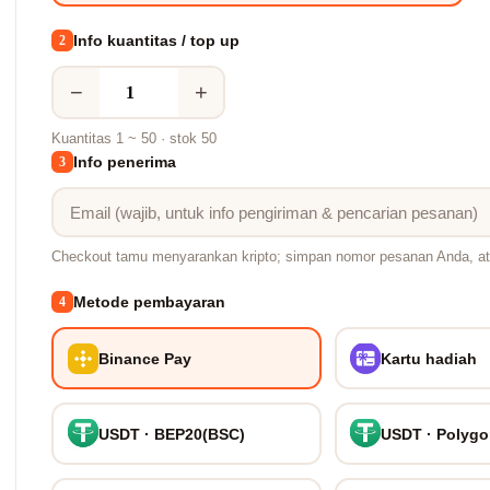
Info kuantitas / top up
2
−
+
Kuantitas 1 ~ 50 · stok 50
Info penerima
3
Checkout tamu menyarankan kripto; simpan nomor pesanan Anda, at
Metode pembayaran
4
Binance Pay
Kartu hadiah
USDT · BEP20(BSC)
USDT · Polyg