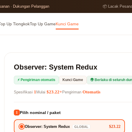
esanan · Dukungan Pelanggan
📦 Lacak Pesan
Top Up Tiongkok
Top Up Game
Kunci Game
Observer: System Redux
⚡ Pengiriman otomatis
Kunci Game
🌍 Berlaku di seluruh dun
1
$23.22+
Otomatis
Spesifikasi
Mulai
Pengiriman
Pilih nominal / paket
1
$23.22
Observer: System Redux
GLOBAL