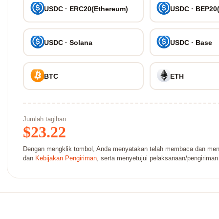
USDC · ERC20(Ethereum)
USDC · BEP20
USDC · Solana
USDC · Base
BTC
ETH
Jumlah tagihan
$
23.22
Dengan mengklik tombol, Anda menyatakan telah membaca dan men
dan
Kebijakan Pengiriman
, serta menyetujui pelaksanaan/pengiriman