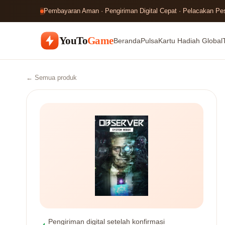
Pembayaran Aman · Pengiriman Digital Cepat · Pelacakan P
YouTo
Game
Beranda
Pulsa
Kartu Hadiah Global
← Semua produk
Pengiriman digital setelah konfirmasi