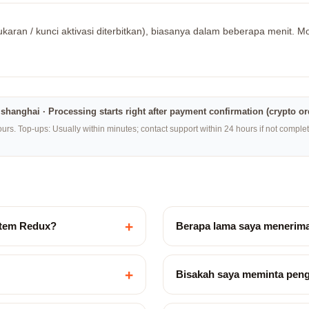
karan / kunci aktivasi diterbitkan), biasanya dalam beberapa menit. Moh
na·shanghai · Processing starts right after payment confirmation (crypto o
rs. Top-ups: Usually within minutes; contact support within 24 hours if not compl
+
stem Redux?
Berapa lama saya menerim
+
Bisakah saya meminta pen