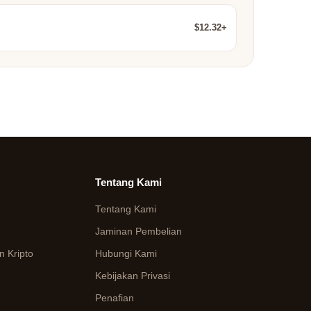
$12.32+
Tentang Kami
Tentang Kami
Jaminan Pembelian
 Kripto
Hubungi Kami
Kebijakan Privasi
Penafian