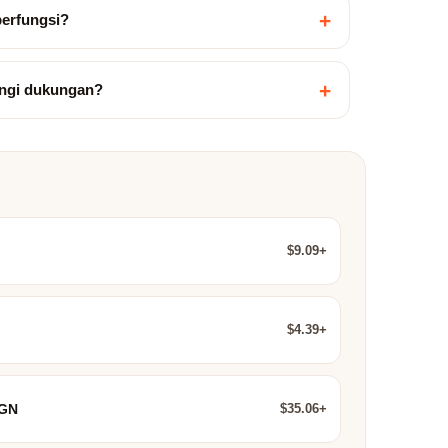
+
berfungsi?
+
ngi dukungan?
$9.09+
$4.39+
$35.06+
IGN