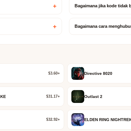
+
Bagaimana jika kode tidak 
+
Bagaimana cara menghubu
$3.60+
Directive 8020
$31.17+
AKE
Outlast 2
$32.92+
ELDEN RING NIGHTRE