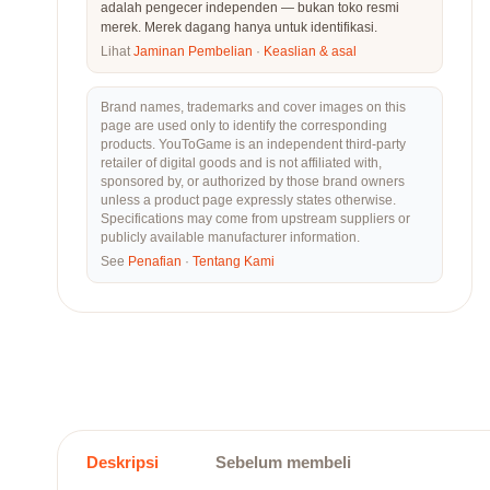
adalah pengecer independen — bukan toko resmi
merek. Merek dagang hanya untuk identifikasi.
Lihat
Jaminan Pembelian
·
Keaslian & asal
Brand names, trademarks and cover images on this
page are used only to identify the corresponding
products. YouToGame is an independent third-party
retailer of digital goods and is not affiliated with,
sponsored by, or authorized by those brand owners
unless a product page expressly states otherwise.
Specifications may come from upstream suppliers or
publicly available manufacturer information.
See
Penafian
·
Tentang Kami
Deskripsi
Sebelum membeli