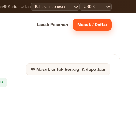
an
🎁 Kartu Hadiah
Lacak Pesanan
Masuk / Daftar
💸 Masuk untuk berbagi & dapatkan
ia