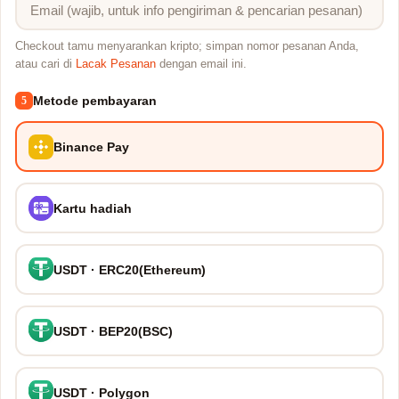
Checkout tamu menyarankan kripto; simpan nomor pesanan Anda,
atau cari di
Lacak Pesanan
dengan email ini.
Metode pembayaran
5
Binance Pay
Kartu hadiah
USDT · ERC20(Ethereum)
USDT · BEP20(BSC)
USDT · Polygon