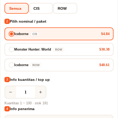
Semua
CIS
ROW
Pilih nominal / paket
2
$4.84
Iceborne
CIS
$30.38
Monster Hunter: World
ROW
$40.61
Iceborne
ROW
Info kuantitas / top up
3
−
+
Kuantitas 1 ~ 100 · stok 191
Info penerima
4