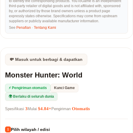
to identify the corresponding products. YouToGame is an independent
third-party retailer of digital goods and is not affiliated with, sponsored
by, or authorized by those brand owners unless a product page
expressly states otherwise. Specifications may come from upstream
suppliers or publicly available manufacturer information.
See
Penafian
·
Tentang Kami
💸 Masuk untuk berbagi & dapatkan
Monster Hunter: World
⚡ Pengiriman otomatis
Kunci Game
🌍 Berlaku di seluruh dunia
3
$4.84+
Otomatis
Spesifikasi
Mulai
Pengiriman
Pilih wilayah / edisi
1