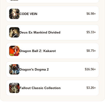
$6.98+
CODE VEIN
$5.33+
Deus Ex Mankind Divided
$8.75+
Dragon Ball Z: Kakarot
$16.56+
Dragon's Dogma 2
$3.26+
Fallout Classic Collection