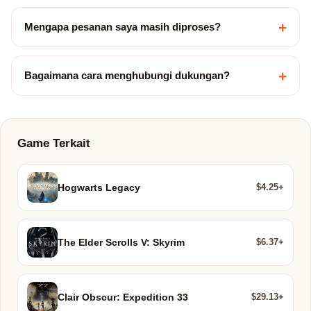
+
Mengapa pesanan saya masih diproses?
+
Bagaimana cara menghubungi dukungan?
Game Terkait
$4.25+
Hogwarts Legacy
$6.37+
The Elder Scrolls V: Skyrim
$29.13+
Clair Obscur: Expedition 33