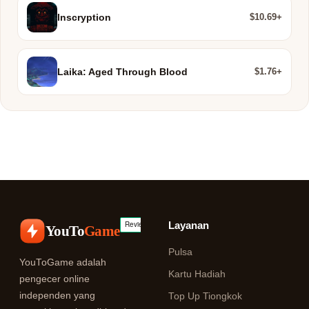
$10.69+
Inscryption
$1.76+
Laika: Aged Through Blood
Layanan
YouTo
Game
Pulsa
YouToGame adalah
Kartu Hadiah
pengecer online
independen yang
Top Up Tiongkok