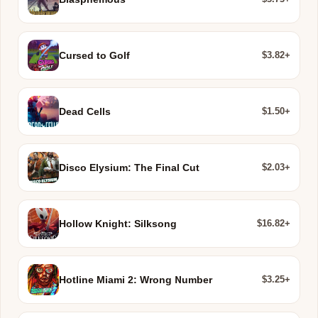
$3.82+
Cursed to Golf
$1.50+
Dead Cells
$2.03+
Disco Elysium: The Final Cut
$16.82+
Hollow Knight: Silksong
$3.25+
Hotline Miami 2: Wrong Number