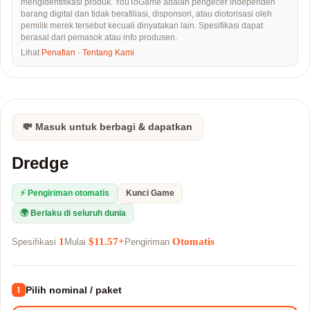
mengidentifikasi produk. YouToGame adalah pengecer independen
barang digital dan tidak berafiliasi, disponsori, atau diotorisasi oleh
pemilik merek tersebut kecuali dinyatakan lain. Spesifikasi dapat
berasal dari pemasok atau info produsen.
Lihat
Penafian
·
Tentang Kami
💸 Masuk untuk berbagi & dapatkan
Dredge
⚡ Pengiriman otomatis
Kunci Game
🌍 Berlaku di seluruh dunia
1
$11.57+
Otomatis
Spesifikasi
Mulai
Pengiriman
Pilih nominal / paket
1