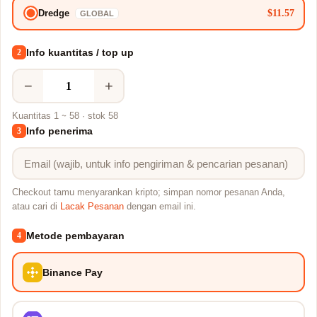
$11.57
Dredge
GLOBAL
Info kuantitas / top up
2
−
+
Kuantitas 1 ~ 58 · stok 58
Info penerima
3
Checkout tamu menyarankan kripto; simpan nomor pesanan Anda,
atau cari di
Lacak Pesanan
dengan email ini.
Metode pembayaran
4
Binance Pay