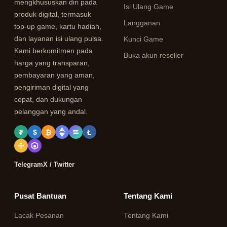
mengkhususkan diri pada
Isi Ulang Game
produk digital, termasuk
Langganan
top-up game, kartu hadiah,
dan layanan isi ulang pulsa.
Kunci Game
Kami berkomitmen pada
Buka akun reseller
harga yang transparan,
pembayaran yang aman,
pengiriman digital yang
cepat, dan dukungan
pelanggan yang andal.
₮
$
₿
Ł
Telegram
X / Twitter
Pusat Bantuan
Tentang Kami
Lacak Pesanan
Tentang Kami