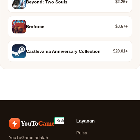
$2.26+
Beyond: Two Souls
$3.67+
Broforce
$20.01+
Castlevania Anniversary Collection
Layanan
YouTo
Game
Pulsa
YouToGame adalah