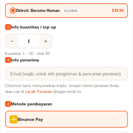
$39.94
Detroit: Become Human
GLOBAL
Info kuantitas / top up
2
−
+
Kuantitas 1 ~ 50 · stok 50
Info penerima
3
Checkout tamu menyarankan kripto; simpan nomor pesanan Anda,
atau cari di
Lacak Pesanan
dengan email ini.
Metode pembayaran
4
Binance Pay