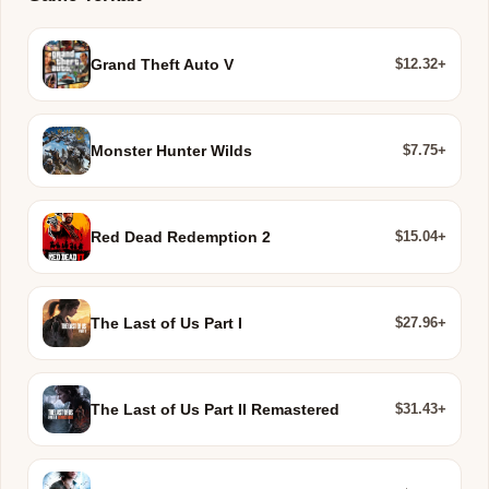
$12.32+
Grand Theft Auto V
$7.75+
Monster Hunter Wilds
$15.04+
Red Dead Redemption 2
$27.96+
The Last of Us Part I
$31.43+
The Last of Us Part II Remastered