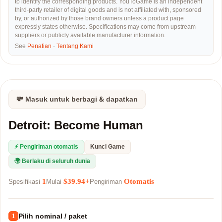
to identify the corresponding products. YouToGame is an independent
third-party retailer of digital goods and is not affiliated with, sponsored
by, or authorized by those brand owners unless a product page
expressly states otherwise. Specifications may come from upstream
suppliers or publicly available manufacturer information.
See
Penafian
·
Tentang Kami
💸 Masuk untuk berbagi & dapatkan
Detroit: Become Human
⚡ Pengiriman otomatis
Kunci Game
🌍 Berlaku di seluruh dunia
1
$39.94+
Otomatis
Spesifikasi
Mulai
Pengiriman
Pilih nominal / paket
1