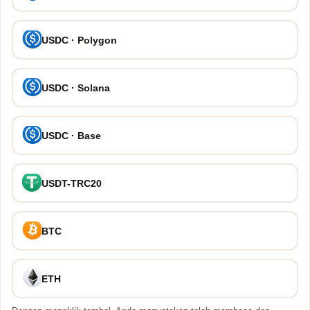
USDC · Polygon
USDC · Solana
USDC · Base
USDT-TRC20
BTC
ETH